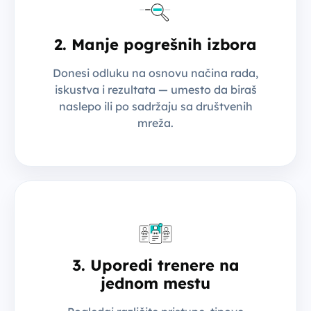
2. Manje pogrešnih izbora
Donesi odluku na osnovu načina rada,
iskustva i rezultata — umesto da biraš
naslepo ili po sadržaju sa društvenih
mreža.
3. Uporedi trenere na
jednom mestu