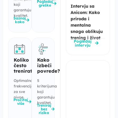
Pogledaj
koji
greške
Intervju sa
garantuju
Anicom: Kako
kvalitet.
Saznaj
priroda i
kako
mentalna
snaga oblikuju
trening i život
Pogledaj
intervju
Koliko
Kako
često
izbeći
trenirati?
povrede?
Optimalna
5
frekvencija
kriterijuma
za sve
koji
nivoe.
garantuju
Pročitaj
kvalitet.
više
Treniraj
bez
rizika