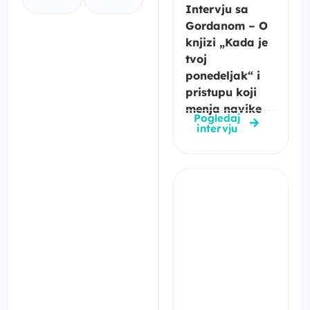
Intervju sa
Gordanom – O
knjizi „Kada je
tvoj
ponedeljak“ i
pristupu koji
menja navike
Pogledaj
intervju