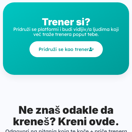
Trener si?
Pridruži se platformi i budi vidljiv/a ljudima koji
već traže trenera poput tebe.
Pridruži se kao trener
Ne znaš odakle da
kreneš? Kreni ovde.
Odgovori na pitanja koja te koče + priče trenera