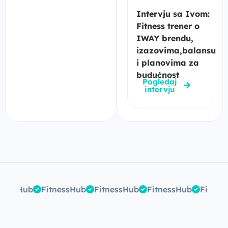
Intervju sa Ivom:
Fitness trener o
IWAY brendu,
izazovima,balansu
i planovima za
budućnost
Pogledaj
intervju
FitnessHub
FitnessHub
FitnessHub
FitnessHub
Fitn