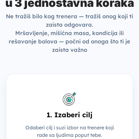
u 3 jednostavna koraka
Ne tražiš bilo kog trenera — tražiš onog koji ti
zaista odgovara.
Mršavljenje, mišićna masa, kondicija ili
rešavanje bolova — počni od onoga što ti je
zaista važno
1. Izaberi cilj
Odaberi cilj i suzi izbor na trenere koji
rade sa ljudima poput tebe.