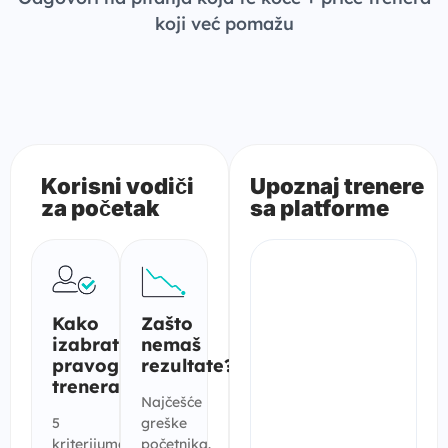
koji već pomažu
Korisni vodiči
Upoznaj trenere
za početak
sa platforme
Kako
Zašto
izabrati
nemaš
pravog
rezultate?
trenera?
Najčešće
5
greške
kriterijuma
početnika.