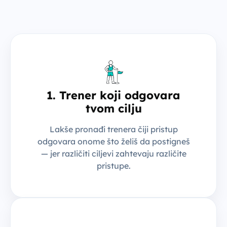
1. Trener koji odgovara
tvom cilju
Lakše pronađi trenera čiji pristup
odgovara onome što želiš da postigneš
— jer različiti ciljevi zahtevaju različite
pristupe.