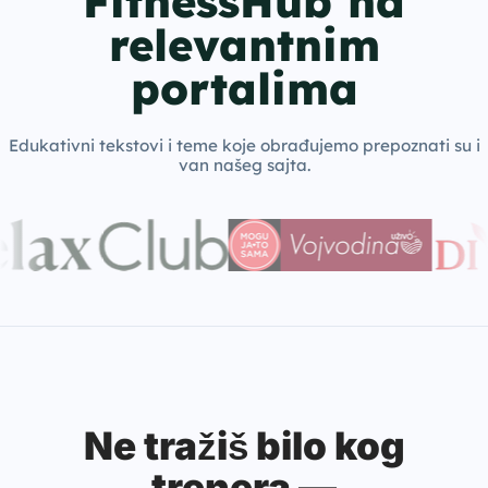
FitnessHub na
relevantnim
portalima
Edukativni tekstovi i teme koje obrađujemo prepoznati su i
van našeg sajta.
Ne tražiš bilo kog
trenera —