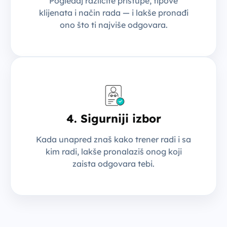
Pogledaj različite pristupe, tipove
klijenata i način rada — i lakše pronađi
ono što ti najviše odgovara.
4. Sigurniji izbor
Kada unapred znaš kako trener radi i sa
kim radi, lakše pronalaziš onog koji
zaista odgovara tebi.