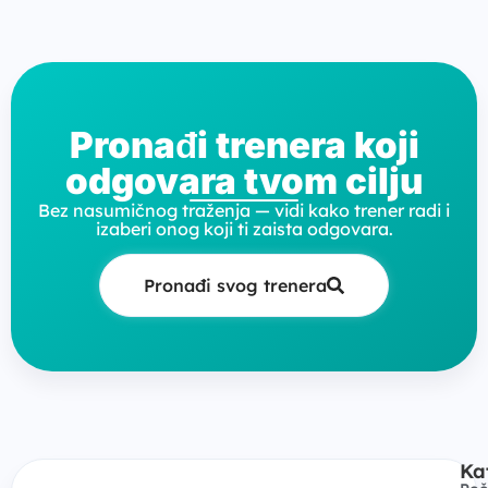
Pronađi trenera koji
odgovara tvom cilju
Bez nasumičnog traženja — vidi kako trener radi i
izaberi onog koji ti zaista odgovara.
Pronađi svog trenera
Ka