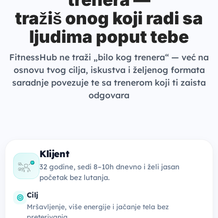
tražiš onog koji radi sa
ljudima poput tebe
FitnessHub ne traži „bilo kog trenera“ — već na
osnovu tvog cilja, iskustva i željenog formata
saradnje povezuje te sa trenerom koji ti zaista
odgovara
Klijent
32 godine, sedi 8–10h dnevno i želi jasan
početak bez lutanja.
Cilj
Mršavljenje, više energije i jačanje tela bez
preterivanja.