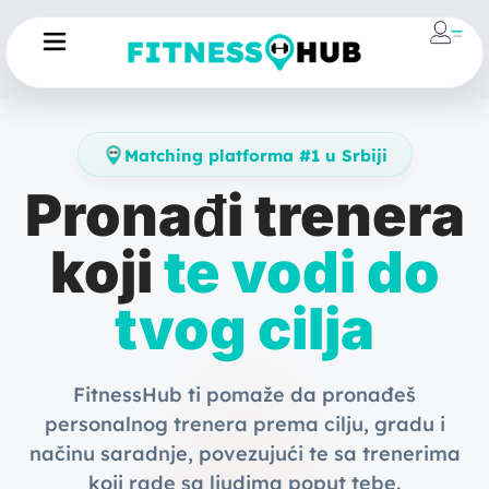
Matching platforma #1 u Srbiji
Pronađi trenera
koji
te vodi do
tvog cilja
FitnessHub ti pomaže da pronađeš
personalnog trenera prema cilju, gradu i
načinu saradnje, povezujući te sa trenerima
koji rade sa ljudima poput tebe.