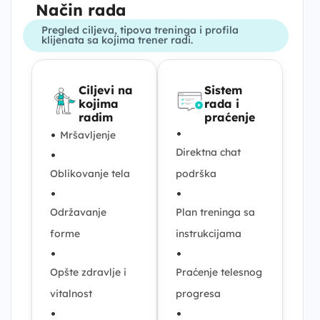
Način rada
Pregled ciljeva, tipova treninga i profila
klijenata sa kojima trener radi.
Ciljevi na
Sistem
kojima
rada i
radim
praćenje
•
•
Mršavljenje
Direktna chat
•
Oblikovanje tela
podrška
•
•
Održavanje
Plan treninga sa
forme
instrukcijama
•
•
Opšte zdravlje i
Praćenje telesnog
vitalnost
progresa
•
•