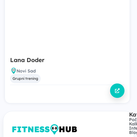
Lana Doder
Novi Sad
Grupni trening
Ka
Poč
Kal
Int
Blo