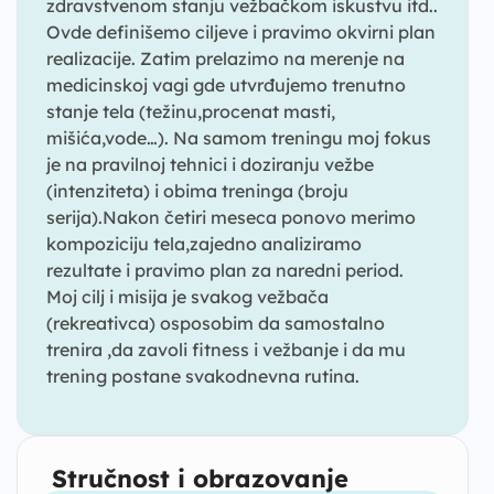
zdravstvenom stanju vežbačkom iskustvu itd..
Ovde definišemo ciljeve i pravimo okvirni plan
realizacije. Zatim prelazimo na merenje na
medicinskoj vagi gde utvrđujemo trenutno
stanje tela (težinu,procenat masti,
mišića,vode…). Na samom treningu moj fokus
je na pravilnoj tehnici i doziranju vežbe
(intenziteta) i obima treninga (broju
serija).Nakon četiri meseca ponovo merimo
kompoziciju tela,zajedno analiziramo
rezultate i pravimo plan za naredni period.
Moj cilj i misija je svakog vežbača
(rekreativca) osposobim da samostalno
trenira ,da zavoli fitness i vežbanje i da mu
trening postane svakodnevna rutina.
Stručnost i obrazovanje