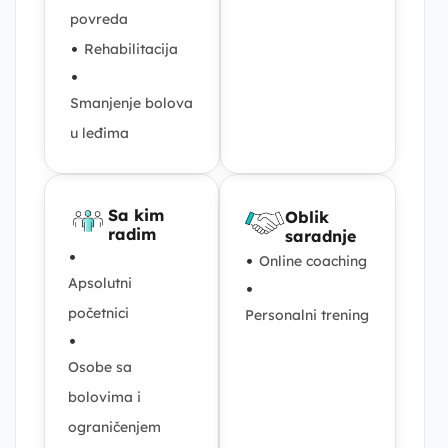
povreda
•
Rehabilitacija
•
Smanjenje bolova
u leđima
Sa kim
Oblik
radim
saradnje
•
•
Online coaching
Apsolutni
•
početnici
Personalni trening
•
Osobe sa
bolovima i
ograničenjem