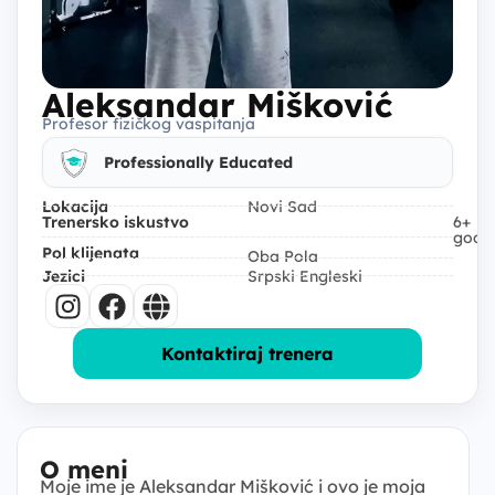
Aleksandar Mišković
Profesor fizičkog vaspitanja
Professionally Educated
Lokacija
Novi Sad
Trenersko iskustvo
6+
god
Pol klijenata
Oba Pola
Jezici
Srpski Engleski
Kontaktiraj trenera
O meni
Moje ime je Aleksandar Mišković i ovo je moja