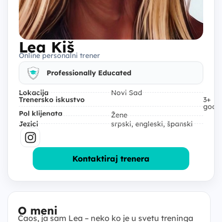
Lea Kiš
Online personalni trener
Professionally Educated
Lokacija
Novi Sad
Trenersko iskustvo
3+
god
Pol klijenata
Žene
Jezici
srpski, engleski, španski
Kontaktiraj trenera
O meni
Ćaos, ja sam Lea – neko ko je u svetu treninga