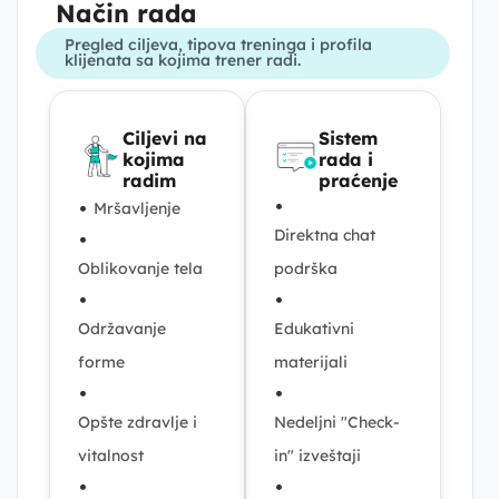
Način rada
Pregled ciljeva, tipova treninga i profila
klijenata sa kojima trener radi.
Ciljevi na
Sistem
kojima
rada i
radim
praćenje
•
•
Mršavljenje
Direktna chat
•
Oblikovanje tela
podrška
•
•
Održavanje
Edukativni
forme
materijali
•
•
Opšte zdravlje i
Nedeljni "Check-
vitalnost
in" izveštaji
•
•