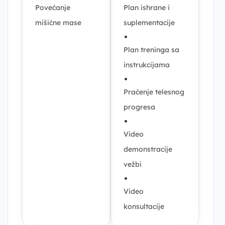
Povećanje
Plan ishrane i
mišićne mase
suplementacije
•
Plan treninga sa
instrukcijama
•
Praćenje telesnog
progresa
•
Video
demonstracije
vežbi
•
Video
konsultacije