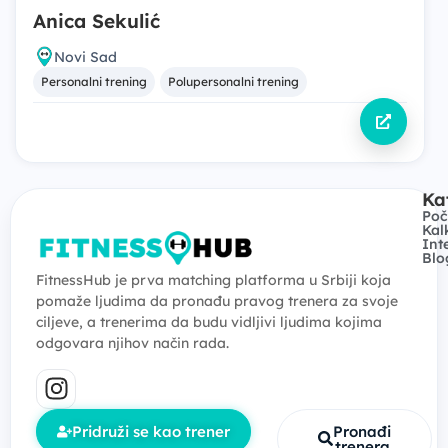
Anica Sekulić
Novi Sad
Personalni trening
Polupersonalni trening
Ka
Poč
Kal
Int
Blo
FitnessHub je prva matching platforma u Srbiji koja
pomaže ljudima da pronađu pravog trenera za svoje
ciljeve, a trenerima da budu vidljivi ljudima kojima
odgovara njihov način rada.
Pridruži se kao trener
Pronađi
trenera