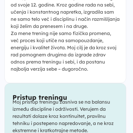
od svoje 12. godine. Kroz godine rada na sebi,
učenja i konstantnog napretka, izgradila sam
ne samo telo već i disciplinu i način razmišljanja
koji želim da prenesem i na druge.
Za mene trening nije samo fizička promena,
već proces koji utiče na samopouzdanje,
energiju i kvalitet života. Moj cilj je da kroz svoj
rad pomognem drugima da izgrade zdrav
odnos prema treningu i sebi, i da postanu
najbolja verzija sebe – dugoročno.
Pristup treningu
Moj pristup treningu zasniva se na balansu
između discipline i održivosti. Verujem da
rezultati dolaze kroz kontinuitet, pravilnu
tehniku i postepeno napredovanje, a ne kroz
ekstremne i kratkotrajne metode.