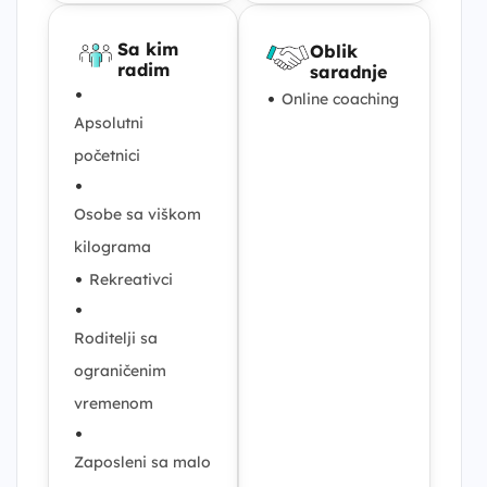
Sa kim
Oblik
radim
saradnje
•
•
Online coaching
Apsolutni
početnici
•
Osobe sa viškom
kilograma
•
Rekreativci
•
Roditelji sa
ograničenim
vremenom
•
Zaposleni sa malo