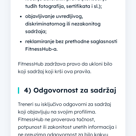
tuđih fotografija, sertifikata i sl.);
objavljivanje uvredljivog,
diskriminatornog ili nezakonitog
sadržaja;
reklamiranje bez prethodne saglasnosti
FitnessHub-a.
FitnessHub zadržava pravo da ukloni bilo
koji sadržaj koji krši ova pravila.
4) Odgovornost za sadržaj
Treneri su isključivo odgovorni za sadržaj
koji objavljuju na svojim profilima.
FitnessHub ne proverava tačnost,
potpunost ili zakonitost unetih informacija i
ne preuzima odgovornost za bilo kakvu