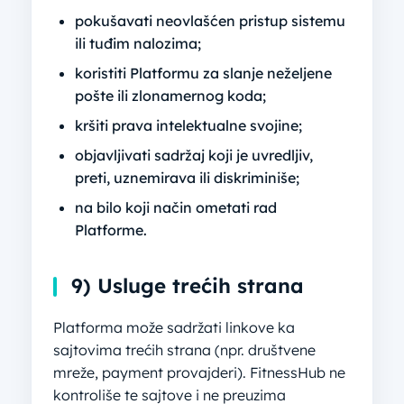
pokušavati neovlašćen pristup sistemu
ili tuđim nalozima;
koristiti Platformu za slanje neželjene
pošte ili zlonamernog koda;
kršiti prava intelektualne svojine;
objavljivati sadržaj koji je uvredljiv,
preti, uznemirava ili diskriminiše;
na bilo koji način ometati rad
Platforme.
9) Usluge trećih strana
Platforma može sadržati linkove ka
sajtovima trećih strana (npr. društvene
mreže, payment provajderi). FitnessHub ne
kontroliše te sajtove i ne preuzima