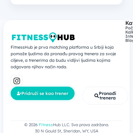
Ka
Poč
Kal
Int
Blo
FitnessHub je prva matching platforma u Srbiji koja
pomaže ljudima da pronađu pravog trenera za svoje
ciljeve, a trenerima da budu vidljivi ljudima kojima
odgovara njihov način rada.
Pridruži se kao trener
Pronađi
trenera
© 2026
Fitness
Hub LLC. Sva prava zadržana.
30 N Gould St, Sheridan, WY, USA