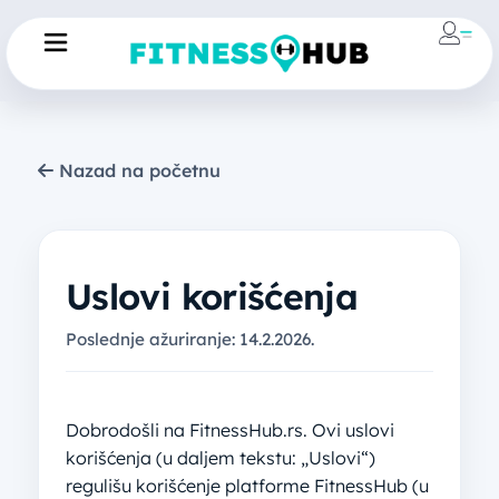
Nazad na početnu
Uslovi korišćenja
Poslednje ažuriranje: 14.2.2026.
Dobrodošli na FitnessHub.rs. Ovi uslovi
korišćenja (u daljem tekstu: „Uslovi“)
regulišu korišćenje platforme FitnessHub (u