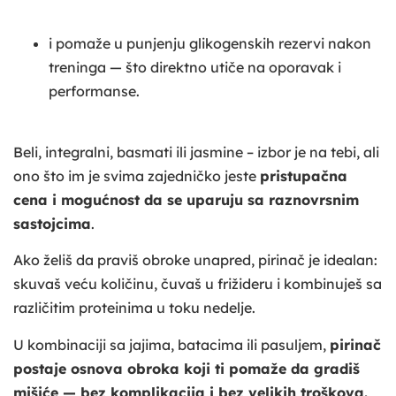
i pomaže u punjenju glikogenskih rezervi nakon
treninga — što direktno utiče na oporavak i
performanse.
Beli, integralni, basmati ili jasmine – izbor je na tebi, ali
ono što im je svima zajedničko jeste
pristupačna
cena i mogućnost da se uparuju sa raznovrsnim
sastojcima
.
Ako želiš da praviš obroke unapred, pirinač je idealan:
skuvaš veću količinu, čuvaš u frižideru i kombinuješ sa
različitim proteinima u toku nedelje.
U kombinaciji sa jajima, batacima ili pasuljem,
pirinač
postaje osnova obroka koji ti pomaže da gradiš
mišiće — bez komplikacija i bez velikih troškova.