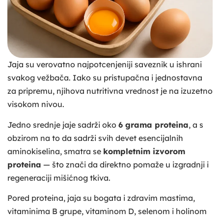
Jaja su verovatno najpotcenjeniji saveznik u ishrani
svakog vežbača. Iako su pristupačna i jednostavna
za pripremu, njihova nutritivna vrednost je na izuzetno
visokom nivou.
Jedno srednje jaje sadrži oko
6 grama proteina
, a s
obzirom na to da sadrži svih devet esencijalnih
aminokiselina, smatra se
kompletnim izvorom
proteina
— što znači da direktno pomaže u izgradnji i
regeneraciji mišićnog tkiva.
Pored proteina, jaja su bogata i zdravim mastima,
vitaminima B grupe, vitaminom D, selenom i holinom