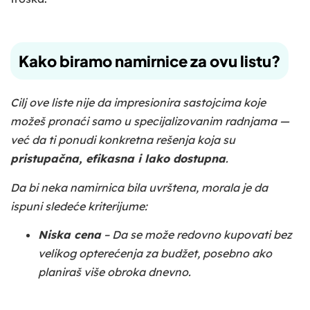
Kako biramo namirnice za ovu listu?
Cilj ove liste nije da impresionira sastojcima koje
možeš pronaći samo u specijalizovanim radnjama —
već da ti ponudi konkretna rešenja koja su
pristupačna, efikasna i lako dostupna
.
Da bi neka namirnica bila uvrštena, morala je da
ispuni sledeće kriterijume:
Niska cena
– Da se može redovno kupovati bez
velikog opterećenja za budžet, posebno ako
planiraš više obroka dnevno.