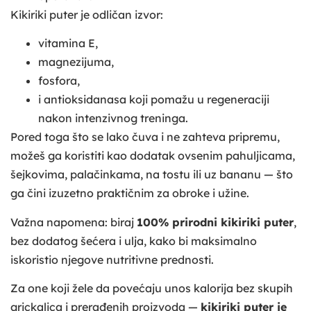
Kikiriki puter je odličan izvor:
vitamina E,
magnezijuma,
fosfora,
i antioksidanasa koji pomažu u regeneraciji
nakon intenzivnog treninga.
Pored toga što se lako čuva i ne zahteva pripremu,
možeš ga koristiti kao dodatak ovsenim pahuljicama,
šejkovima, palačinkama, na tostu ili uz bananu — što
ga čini izuzetno praktičnim za obroke i užine.
Važna napomena: biraj
100% prirodni kikiriki puter
,
bez dodatog šećera i ulja, kako bi maksimalno
iskoristio njegove nutritivne prednosti.
Za one koji žele da povećaju unos kalorija bez skupih
grickalica i prerađenih proizvoda —
kikiriki puter je