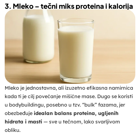
3. Mleko – tečni miks proteina i kalorija
Mleko je jednostavna, ali izuzetno efikasna namirnica
kada ti je cilj povećanje mišićne mase. Dugo se koristi
u bodybuildingu, posebno u tzv. “bulk” fazama, jer
obezbeđuje
idealan balans proteina, ugljenih
hidrata i masti
— sve u tečnom, lako svarljivom
obliku.