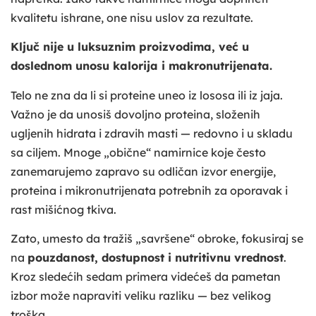
kvalitetu ishrane, one nisu uslov za rezultate.
Ključ nije u luksuznim proizvodima, već u
doslednom unosu kalorija i makronutrijenata.
Telo ne zna da li si proteine uneo iz lososa ili iz jaja.
Važno je da unosiš dovoljno proteina, složenih
ugljenih hidrata i zdravih masti — redovno i u skladu
sa ciljem. Mnoge „obične“ namirnice koje često
zanemarujemo zapravo su odličan izvor energije,
proteina i mikronutrijenata potrebnih za oporavak i
rast mišićnog tkiva.
Zato, umesto da tražiš „savršene“ obroke, fokusiraj se
na
pouzdanost, dostupnost i nutritivnu vrednost
.
Kroz sledećih sedam primera videćeš da pametan
izbor može napraviti veliku razliku — bez velikog
troška.