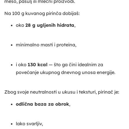
meso, pasulj ili mlečni proizvodi.
Na 100 g kuvanog pirinča dobijaš:
oko
28 g ugljenih hidrata
,
minimalno masti i proteina,
i oko
130 kcal
— što ga čini idealnim za
povećanje ukupnog dnevnog unosa energije.
Zbog svoje neutralnosti u ukusu i teksturi, pirinač je:
odlična baza za obrok
,
lako svarljiv,