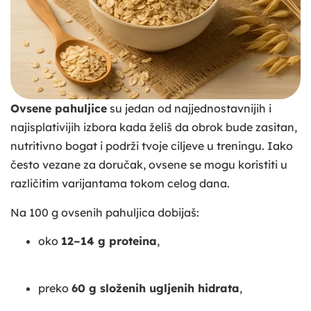
Ovsene pahuljice
su jedan od najjednostavnijih i
najisplativijih izbora kada želiš da obrok bude zasitan,
nutritivno bogat i podrži tvoje ciljeve u treningu. Iako
često vezane za doručak, ovsene se mogu koristiti u
različitim varijantama tokom celog dana.
Na 100 g ovsenih pahuljica dobijaš:
oko
12–14 g proteina
,
preko
60 g složenih ugljenih hidrata
,