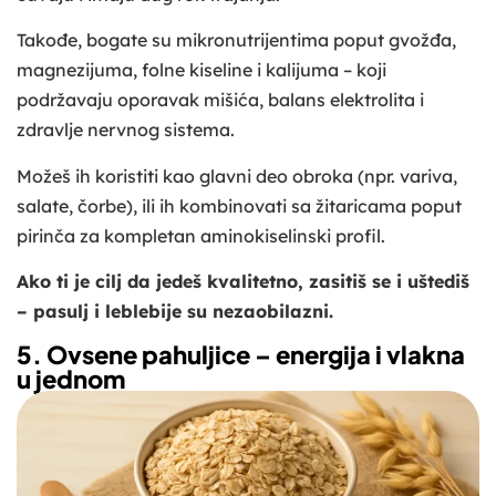
Takođe, bogate su mikronutrijentima poput gvožđa,
magnezijuma, folne kiseline i kalijuma – koji
podržavaju oporavak mišića, balans elektrolita i
zdravlje nervnog sistema.
Možeš ih koristiti kao glavni deo obroka (npr. variva,
salate, čorbe), ili ih kombinovati sa žitaricama poput
pirinča za kompletan aminokiselinski profil.
Ako ti je cilj da jedeš kvalitetno, zasitiš se i uštediš
– pasulj i leblebije su nezaobilazni.
5. Ovsene pahuljice – energija i vlakna
u jednom