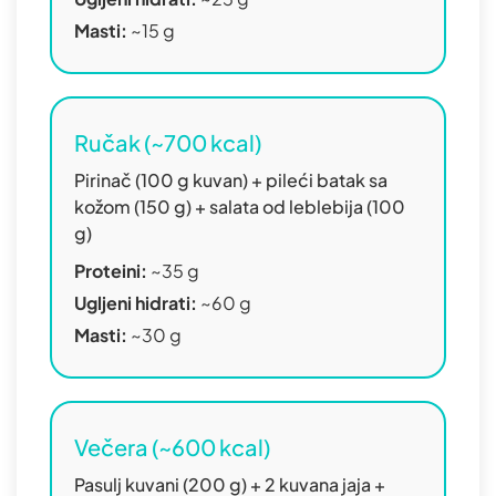
Masti:
~15 g
Ručak (~700 kcal)
Pirinač (100 g kuvan) + pileći batak sa
kožom (150 g) + salata od leblebija (100
g)
Proteini:
~35 g
Ugljeni hidrati:
~60 g
Masti:
~30 g
Večera (~600 kcal)
Pasulj kuvani (200 g) + 2 kuvana jaja +