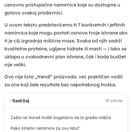
cenovno pristupačne namirnice koje su dostupne u
gotovo svakoj prodavnici.
U ovom tekstu predstavićemo ti 7 konkretnih i jeftinih
namirnica koje mogu postati osnova tvoje ishrane ako
ti je cilj izgradnja mišićne mase. Svaka od njih sadrži
kvalitetne proteine, ugljene hidrate ili masti — i lako se
uklapa u svakodnevni plan ishrane, čak i kada budžet
nije veliki.
Ovo nije lista „trendi“ proizvoda, već praktičan vodič
za one koji žele rezultate bez nepotrebnog troška.
Sadržaj
18 sekcija
Zašto ne moraš trošiti bogatstvo da bi gradio mišiće
Kako biramo namirnice za ovu listu?