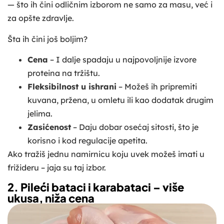
— što ih čini odličnim izborom ne samo za masu, već i
za opšte zdravlje.
Šta ih čini još boljim?
Cena
– I dalje spadaju u najpovoljnije izvore
proteina na tržištu.
Fleksibilnost u ishrani
– Možeš ih pripremiti
kuvana, pržena, u omletu ili kao dodatak drugim
jelima.
Zasićenost
– Daju dobar osećaj sitosti, što je
korisno i kod regulacije apetita.
Ako tražiš jednu namirnicu koju uvek možeš imati u
frižideru – jaja su taj izbor.
2. Pileći bataci i karabataci – više
ukusa, niža cena