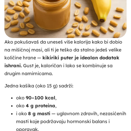
Ako pokušavaš da uneseš više kalorija kako bi dobio
na mišićnoj masi, ali ti je teško da stalno jedeš velike
količine hrane —
kikiriki puter je idealan dodatak
ishrani.
Gust je, kaloričan i lako se kombinuje sa
drugim namirnicama.
Jedna kašika (oko 15 g) sadrži:
oko
90–100 kcal
,
oko
4 g proteina
,
i oko
8 g masti
— uglavnom zdravih, nezasićenih
masti koje podržavaju hormonski balans i
oporavak.