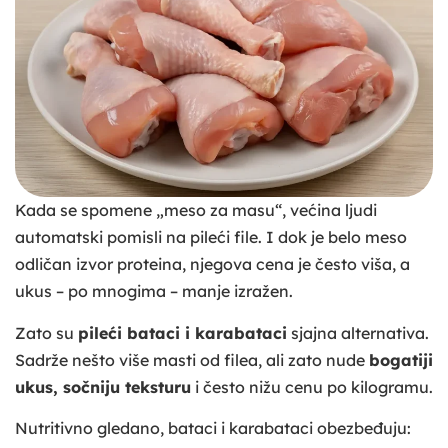
Kada se spomene „meso za masu“, većina ljudi
automatski pomisli na pileći file. I dok je belo meso
odličan izvor proteina, njegova cena je često viša, a
ukus – po mnogima – manje izražen.
Zato su
pileći bataci i karabataci
sjajna alternativa.
Sadrže nešto više masti od filea, ali zato nude
bogatiji
ukus, sočniju teksturu
i često nižu cenu po kilogramu.
Nutritivno gledano, bataci i karabataci obezbeđuju: