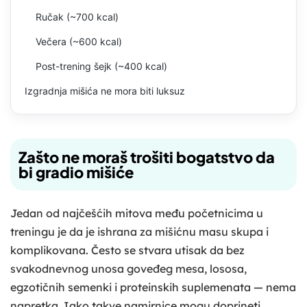
Ručak (~700 kcal)
Večera (~600 kcal)
Post-trening šejk (~400 kcal)
Izgradnja mišića ne mora biti luksuz
Zašto ne moraš trošiti bogatstvo da
bi gradio mišiće
Jedan od najčešćih mitova među početnicima u
treningu je da je ishrana za mišićnu masu skupa i
komplikovana. Često se stvara utisak da bez
svakodnevnog unosa goveđeg mesa, lososa,
egzotičnih semenki i proteinskih suplemenata — nema
napretka. Iako takve namirnice mogu doprineti