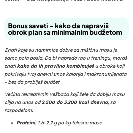
Bonus saveti – kako da napraviš
obrok plan sa minimalnim budžetom
Znati koje su namirnice dobre za mišićnu masu je
samo pola posla. Da bi napredovao u treningu, moraš
znati
kako da ih pravilno kombinuješ
u obroke koji
pokrivaju tvoj dnevni unos kalorija i makronutrijenata
– bez da probiješ budžet.
Većina rekreativnih vežbača koji žele da dobiju masu
cilja na unos od
2.500 do 3.200 kcal dnevno
, sa
raspodelom:
Proteini
: 1.6–2.2 g po kg telesne mase