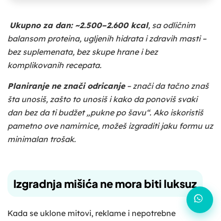
Ukupno za dan: ~2.500–2.600 kcal
, sa odličnim
balansom proteina, ugljenih hidrata i zdravih masti –
bez suplemenata, bez skupe hrane i bez
komplikovanih recepata.
Planiranje ne znači odricanje
– znači da tačno znaš
šta unosiš, zašto to unosiš i kako da ponoviš svaki
dan bez da ti budžet „pukne po šavu“. Ako iskoristiš
pametno ove namirnice, možeš izgraditi jaku formu uz
minimalan trošak.
Izgradnja mišića ne mora biti luksuz
Kada se uklone mitovi, reklame i nepotrebne