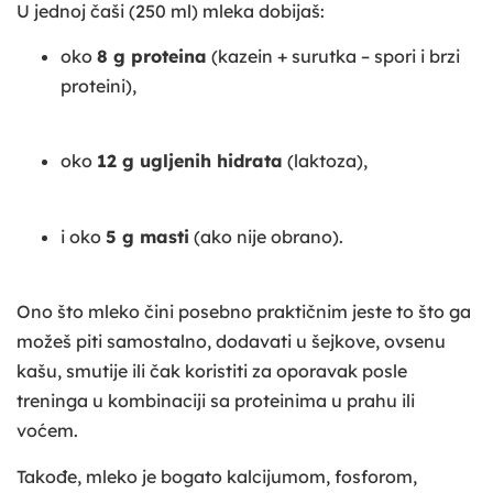
U jednoj čaši (250 ml) mleka dobijaš:
oko
8 g proteina
(kazein + surutka – spori i brzi
proteini),
oko
12 g ugljenih hidrata
(laktoza),
i oko
5 g masti
(ako nije obrano).
Ono što mleko čini posebno praktičnim jeste to što ga
možeš piti samostalno, dodavati u šejkove, ovsenu
kašu, smutije ili čak koristiti za oporavak posle
treninga u kombinaciji sa proteinima u prahu ili
voćem.
Takođe, mleko je bogato kalcijumom, fosforom,