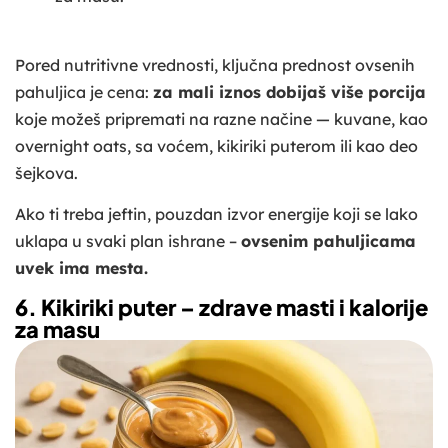
Pored nutritivne vrednosti, ključna prednost ovsenih
pahuljica je cena:
za mali iznos dobijaš više porcija
koje možeš pripremati na razne načine — kuvane, kao
overnight oats, sa voćem, kikiriki puterom ili kao deo
šejkova.
Ako ti treba jeftin, pouzdan izvor energije koji se lako
uklapa u svaki plan ishrane –
ovsenim pahuljicama
uvek ima mesta.
6. Kikiriki puter – zdrave masti i kalorije
za masu