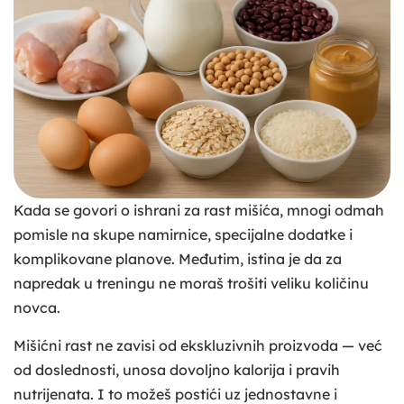
Kada se govori o ishrani za rast mišića, mnogi odmah
pomisle na skupe namirnice, specijalne dodatke i
komplikovane planove. Međutim, istina je da za
napredak u treningu ne moraš trošiti veliku količinu
novca.
Mišićni rast ne zavisi od ekskluzivnih proizvoda — već
od doslednosti, unosa dovoljno kalorija i pravih
nutrijenata. I to možeš postići uz jednostavne i