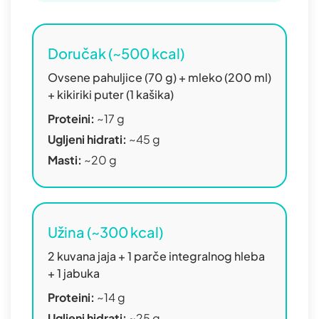
Doručak (~500 kcal)
Ovsene pahuljice (70 g) + mleko (200 ml)
+ kikiriki puter (1 kašika)
Proteini:
~17 g
Ugljeni hidrati:
~45 g
Masti:
~20 g
Užina (~300 kcal)
2 kuvana jaja + 1 parče integralnog hleba
+ 1 jabuka
Proteini:
~14 g
Ugljeni hidrati:
~25 g