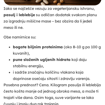
Iako se najčešće vezuju za vegeterijansku ishranu,
pasulj i leblebije
su odličan dodatak svakom planu
za izgradnju mišićne mase – bez obzira da li jedeš
meso ili ne.
Obe namirnice su:
bogate biljnim proteinima
(oko 8–10 g po 100 g
kuvanih),
pune složenih ugljenih hidrata
koji daju
stabilnu energiju,
i sadrže značajnu količinu vlakana koja
doprinose osećaju sitosti i zdravlju varenja.
Posebna prednost? Cena. Kilogram pasulja ili leblebija
često košta manje od jednog obroka mesa, a može ti
trajati više dana. Osim toga, suve varijante se lako
čuvaju i imaju dug rok trajanja.