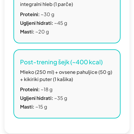
integralni hleb (1 parče)
Proteini:
~30 g
Ugljeni hidrati:
~45 g
Masti:
~20 g
Post-trening šejk (~400 kcal)
Mleko (250 ml) + ovsene pahuljice (50 g)
+ kikiriki puter (1 kašika)
Proteini:
~18 g
Ugljeni hidrati:
~35 g
Masti:
~15 g