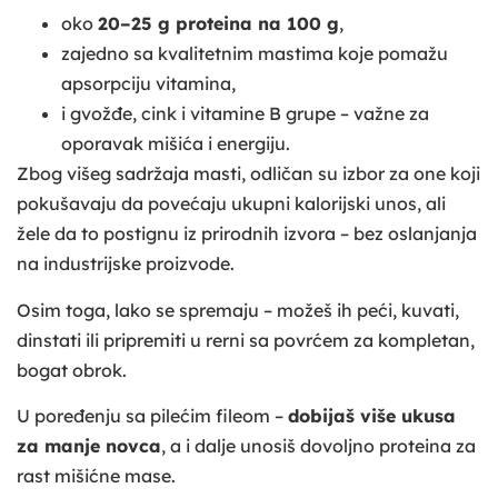
oko
20–25 g proteina na 100 g
,
zajedno sa kvalitetnim mastima koje pomažu
apsorpciju vitamina,
i gvožđe, cink i vitamine B grupe – važne za
oporavak mišića i energiju.
Zbog višeg sadržaja masti, odličan su izbor za one koji
pokušavaju da povećaju ukupni kalorijski unos, ali
žele da to postignu iz prirodnih izvora – bez oslanjanja
na industrijske proizvode.
Osim toga, lako se spremaju – možeš ih peći, kuvati,
dinstati ili pripremiti u rerni sa povrćem za kompletan,
bogat obrok.
U poređenju sa pilećim fileom –
dobijaš više ukusa
za manje novca
, a i dalje unosiš dovoljno proteina za
rast mišićne mase.