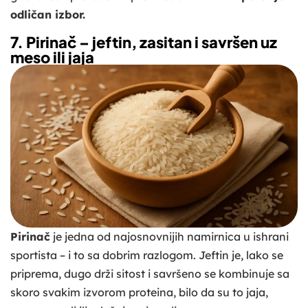
odličan izbor.
7. Pirinač – jeftin, zasitan i savršen uz
meso ili jaja
Pirinač
je jedna od najosnovnijih namirnica u ishrani
sportista – i to sa dobrim razlogom. Jeftin je, lako se
priprema, dugo drži sitost i savršeno se kombinuje sa
skoro svakim izvorom proteina, bilo da su to jaja,