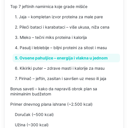
Top 7 jeftinih namirnica koje grade mišiće
1. Jaja – kompletan izvor proteina za male pare
2. Pileći bataci i karabataci – više ukusa, niža cena
3. Mleko – tečni miks proteina i kalorija
4. Pasulj i leblebije – biljni proteini za sitost i masu
5. Ovsene pahuljice – energija i vlakna u jednom
6. Kikiriki puter – zdrave masti i kalorije za masu
7. Pirinač – jeftin, zasitan i savršen uz meso ili jaja
Bonus saveti – kako da napraviš obrok plan sa
minimalnim budžetom
Primer dnevnog plana ishrane (~2.500 kcal)
Doručak (~500 kcal)
Užina (~300 kcal)