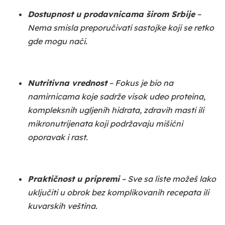
Dostupnost u prodavnicama širom Srbije
–
Nema smisla preporučivati sastojke koji se retko
gde mogu naći.
Nutritivna vrednost
– Fokus je bio na
namirnicama koje sadrže visok udeo proteina,
kompleksnih ugljenih hidrata, zdravih masti ili
mikronutrijenata koji podržavaju mišićni
oporavak i rast.
Praktičnost u pripremi
– Sve sa liste možeš lako
uključiti u obrok bez komplikovanih recepata ili
kuvarskih veština.