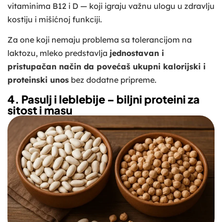
vitaminima B12 i D — koji igraju važnu ulogu u zdravlju
kostiju i mišićnoj funkciji.
Za one koji nemaju problema sa tolerancijom na
laktozu, mleko predstavlja
jednostavan i
pristupačan način da povećaš ukupni kalorijski i
proteinski unos
bez dodatne pripreme.
4. Pasulj i leblebije – biljni proteini za
sitost i masu