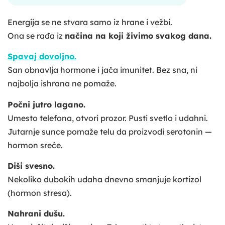
Energija se ne stvara samo iz hrane i vežbi.
Ona se rađa iz
načina na koji živimo svakog dana.
Spavaj dovoljno.
San obnavlja hormone i jača imunitet. Bez sna, ni
najbolja ishrana ne pomaže.
Počni jutro lagano.
Umesto telefona, otvori prozor. Pusti svetlo i udahni.
Jutarnje sunce pomaže telu da proizvodi serotonin —
hormon sreće.
Diši svesno.
Nekoliko dubokih udaha dnevno smanjuje kortizol
(hormon stresa).
Nahrani dušu.