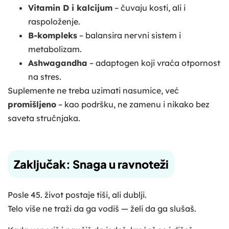
Vitamin D i kalcijum
– čuvaju kosti, ali i
raspoloženje.
B-kompleks
– balansira nervni sistem i
metabolizam.
Ashwagandha
– adaptogen koji vraća otpornost
na stres.
Suplemente ne treba uzimati nasumice, već
promišljeno
– kao podršku, ne zamenu i nikako bez
saveta stručnjaka.
Zaključak: Snaga u ravnoteži
Posle 45. život postaje tiši, ali dublji.
Telo više ne traži da ga vodiš — želi da ga slušaš.