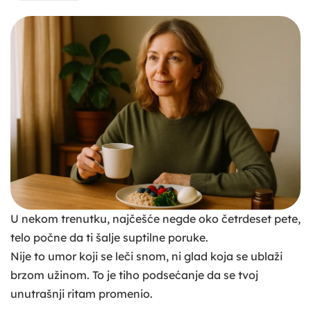
U nekom trenutku, najčešće negde oko četrdeset pete,
telo počne da ti šalje suptilne poruke.
Nije to umor koji se leči snom, ni glad koja se ublaži
brzom užinom. To je tiho podsećanje da se tvoj
unutrašnji ritam promenio.