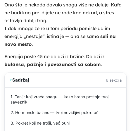
Ono što je nekada davalo snagu više ne deluje. Kafa
ne budi kao pre, dijete ne rade kao nekad, a stres
ostavlja dublji trag.
I dok mnoge žene u tom periodu pomisle da im
energija „nestaje“, istina je — ona se samo
seli na
novo mesto.
Energija posle 45 ne dolazi iz brzine. Dolazi iz
balansa, pažnje i povezanosti sa sobom.
Sadržaj
6 sekcija
1. Tanjir koji vraća snagu — kako hrana postaje tvoj
saveznik
2. Hormonski balans — tvoj nevidljivi pokretač
3. Pokret koji ne troši, već puni