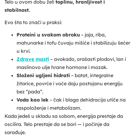
Telo u ovom dobu želi
toplinu, hranljivost i
stabilnost.
Evo šta to znači u praksi:
Proteini u svakom obroku
– jaja, riba,
mahunarke i tofu čuvaju mišiće i stabilizuju šećer
u krvi.
Zdrave masti
– avokado, orašasti plodovi, lan i
maslinovo ulje hrane hormone i mozak.
Složeni ugljeni hidrati
– batat, integralne
žitarice, povrće i voće daju postojanu energiju
bez “pada”.
Voda kao lek
– čak i blaga dehidracija utiče na
raspoloženje i metabolizam.
Kada jedeš u skladu sa sobom, energija prestaje da
oscilira. Telo prestaje da se bori — i počinje da
sarađuje.