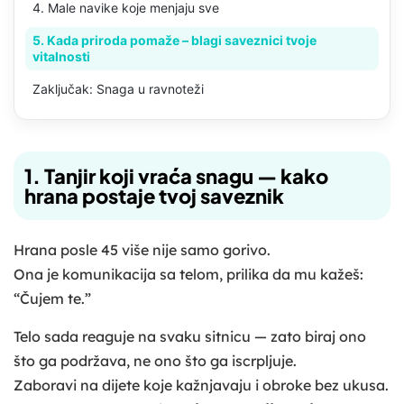
4. Male navike koje menjaju sve
5. Kada priroda pomaže – blagi saveznici tvoje
vitalnosti
Zaključak: Snaga u ravnoteži
1. Tanjir koji vraća snagu — kako
hrana postaje tvoj saveznik
Hrana posle 45 više nije samo gorivo.
Ona je komunikacija sa telom, prilika da mu kažeš:
“Čujem te.”
Telo sada reaguje na svaku sitnicu — zato biraj ono
što ga podržava, ne ono što ga iscrpljuje.
Zaboravi na dijete koje kažnjavaju i obroke bez ukusa.