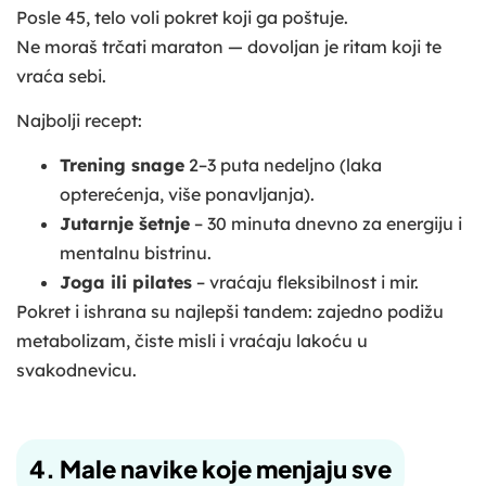
Posle 45, telo voli pokret koji ga poštuje.
Ne moraš trčati maraton — dovoljan je ritam koji te
vraća sebi.
Najbolji recept:
Trening snage
2–3 puta nedeljno (laka
opterećenja, više ponavljanja).
Jutarnje šetnje
– 30 minuta dnevno za energiju i
mentalnu bistrinu.
Joga ili pilates
– vraćaju fleksibilnost i mir.
Pokret i ishrana su najlepši tandem: zajedno podižu
metabolizam, čiste misli i vraćaju lakoću u
svakodnevicu.
4. Male navike koje menjaju sve