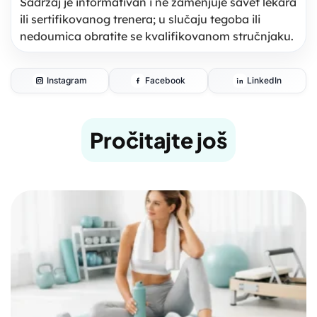
Sadržaj je informativan i ne zamenjuje savet lekara
ili sertifikovanog trenera; u slučaju tegoba ili
nedoumica obratite se kvalifikovanom stručnjaku.
Instagram
Facebook
LinkedIn
Pročitajte još