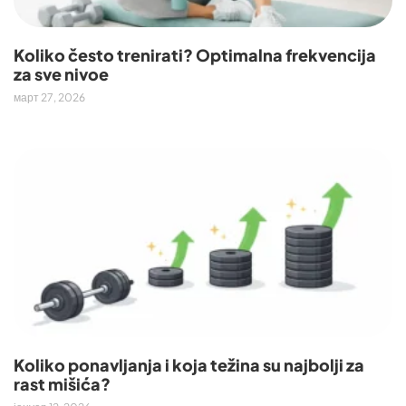
Koliko često trenirati? Optimalna frekvencija
za sve nivoe
март 27, 2026
Koliko ponavljanja i koja težina su najbolji za
rast mišića?