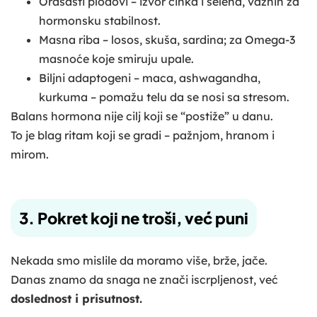
Orašasti plodovi – izvor cinka i selena, važnih za
hormonsku stabilnost.
Masna riba – losos, skuša, sardina; za Omega-3
masnoće koje smiruju upale.
Biljni adaptogeni – maca, ashwagandha,
kurkuma – pomažu telu da se nosi sa stresom.
Balans hormona nije cilj koji se “postiže” u danu.
To je blag ritam koji se gradi – pažnjom, hranom i
mirom.
3. Pokret koji ne troši, već puni
Nekada smo mislile da moramo više, brže, jače.
Danas znamo da snaga ne znači iscrpljenost, već
doslednost i prisutnost.