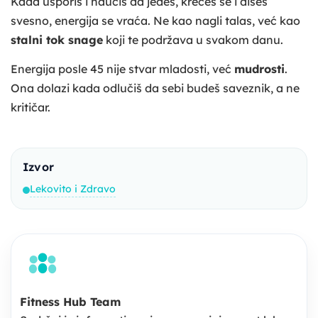
Kada usporiš i naučiš da jedeš, krećeš se i dišeš
svesno, energija se vraća. Ne kao nagli talas, već kao
stalni tok snage
koji te podržava u svakom danu.
Energija posle 45 nije stvar mladosti, već
mudrosti
.
Ona dolazi kada odlučiš da sebi budeš saveznik, a ne
kritičar.
Izvor
Lekovito i Zdravo
Fitness Hub Team