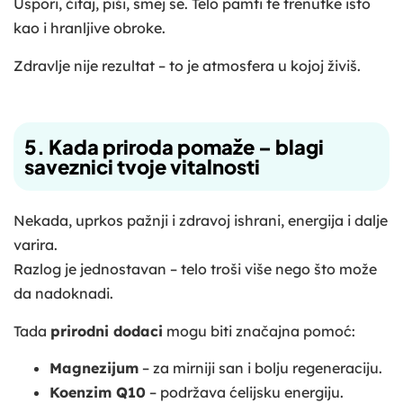
Uspori, čitaj, piši, smej se. Telo pamti te trenutke isto
kao i hranljive obroke.
Zdravlje nije rezultat – to je atmosfera u kojoj živiš.
5. Kada priroda pomaže – blagi
saveznici tvoje vitalnosti
Nekada, uprkos pažnji i zdravoj ishrani, energija i dalje
varira.
Razlog je jednostavan – telo troši više nego što može
da nadoknadi.
Tada
prirodni dodaci
mogu biti značajna pomoć:
Magnezijum
– za mirniji san i bolju regeneraciju.
Koenzim Q10
– podržava ćelijsku energiju.