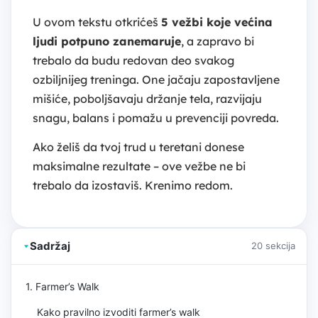
U ovom tekstu otkrićeš
5 vežbi koje većina
ljudi potpuno zanemaruje
, a zapravo bi
trebalo da budu redovan deo svakog
ozbiljnijeg treninga. One jačaju zapostavljene
mišiće, poboljšavaju držanje tela, razvijaju
snagu, balans i pomažu u prevenciji povreda.
Ako želiš da tvoj trud u teretani donese
maksimalne rezultate – ove vežbe ne bi
trebalo da izostaviš. Krenimo redom.
Sadržaj
20 sekcija
1. Farmer’s Walk
Kako pravilno izvoditi farmer’s walk