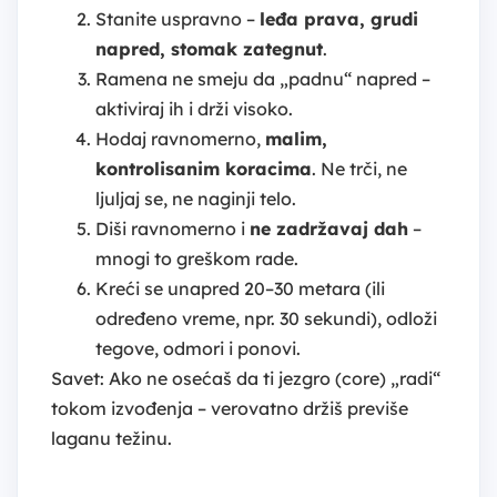
Stanite uspravno –
leđa prava, grudi
napred, stomak zategnut
.
Ramena ne smeju da „padnu“ napred –
aktiviraj ih i drži visoko.
Hodaj ravnomerno,
malim,
kontrolisanim koracima
. Ne trči, ne
ljuljaj se, ne naginji telo.
Diši ravnomerno i
ne zadržavaj dah
–
mnogi to greškom rade.
Kreći se unapred 20–30 metara (ili
određeno vreme, npr. 30 sekundi), odloži
tegove, odmori i ponovi.
Savet: Ako ne osećaš da ti jezgro (core) „radi“
tokom izvođenja – verovatno držiš previše
laganu težinu.