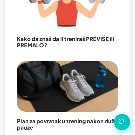
Kako da znaš da li treniraš PREVIŠE ili
PREMALO?
Plan za povratak u trening nakon duže
pauze