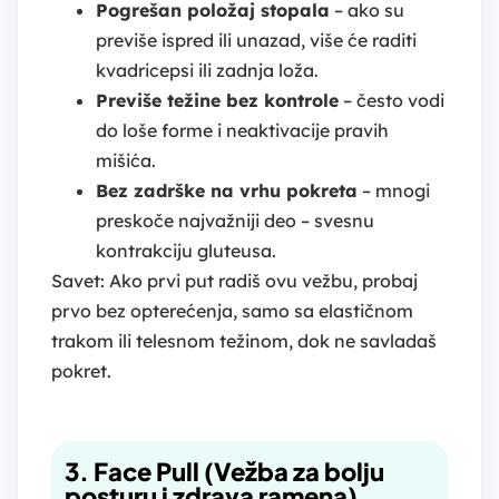
Pogrešan položaj stopala
– ako su
previše ispred ili unazad, više će raditi
kvadricepsi ili zadnja loža.
Previše težine bez kontrole
– često vodi
do loše forme i neaktivacije pravih
mišića.
Bez zadrške na vrhu pokreta
– mnogi
preskoče najvažniji deo – svesnu
kontrakciju gluteusa.
Savet: Ako prvi put radiš ovu vežbu, probaj
prvo bez opterećenja, samo sa elastičnom
trakom ili telesnom težinom, dok ne savladaš
pokret.
3. Face Pull (Vežba za bolju
posturu i zdrava ramena)