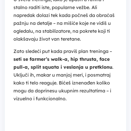
stalno raditi iste, popularne vežbe. Ali
napredak dolazi tek kada počneš da obraćaš
pažnju na detalje – na mišiće koje ne vidiš u
ogledalu, na stabilizatore, na pokrete koji ti
olakšavaju život van teretane.
Zato sledeći put kada praviš plan treninga –
seti se farmer’s walk-a, hip thrusta, face
pull-a, split squata i veslanja u pretklonu
.
Uključi ih, makar u manjoj meri, i posmatraj
kako ti telo reaguje. Bićeš iznenađen koliko
mogu da doprinesu ukupnim rezultatima – i
vizuelno i funkcionalno.