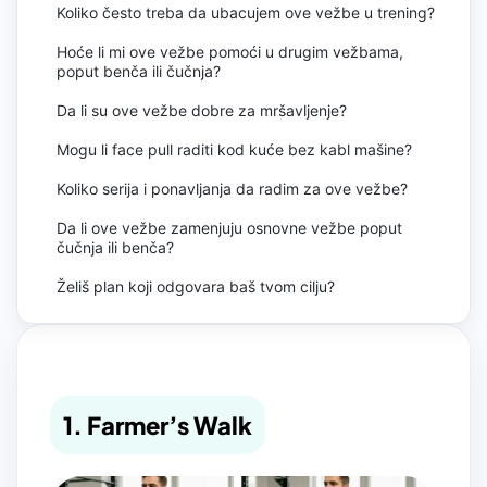
Koliko često treba da ubacujem ove vežbe u trening?
Hoće li mi ove vežbe pomoći u drugim vežbama,
poput benča ili čučnja?
Da li su ove vežbe dobre za mršavljenje?
Mogu li face pull raditi kod kuće bez kabl mašine?
Koliko serija i ponavljanja da radim za ove vežbe?
Da li ove vežbe zamenjuju osnovne vežbe poput
čučnja ili benča?
Želiš plan koji odgovara baš tvom cilju?
1. Farmer’s Walk