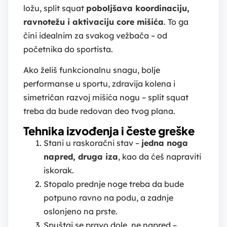
ložu, split squat
poboljšava koordinaciju,
ravnotežu i aktivaciju core mišića
. To ga
čini idealnim za svakog vežbača – od
početnika do sportista.
Ako želiš funkcionalnu snagu, bolje
performanse u sportu, zdravija kolena i
simetričan razvoj mišića nogu – split squat
treba da bude redovan deo tvog plana.
Tehnika izvođenja i česte greške
Stani u raskoračni stav –
jedna noga
napred, druga iza
, kao da ćeš napraviti
iskorak.
Stopalo prednje noge treba da bude
potpuno ravno na podu, a zadnje
oslonjeno na prste.
Spuštaj se pravo dole, ne napred –