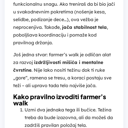
funkcionalnu snagu. Ako treniraš da bi bio jači
u svakodnevnim pokretima (nošenje kesa,
selidbe, podizanje dece…), ova vežba je
neprocenjiva. Takođe,
jača stabilnost tela
,
poboljšava koordinaciju i pomaže kod
pravilnog držanja.
Još jedna stvar: farmer’s walk je odličan alat
za razvoj
izdržljivosti mišića i mentalne
čvrstine
. Nije lako nositi težinu dok ti ruke
„gore“, ramena se tresu, a koraci postaju sve
teži – ali upravo tada telo najviše jača.
Kako pravilno izvoditi farmer’s
walk
Uzmi dva jednaka tega ili bučice. Težina
treba da bude izazovna, ali da možeš da
zadržiš pravilan položaj tela.