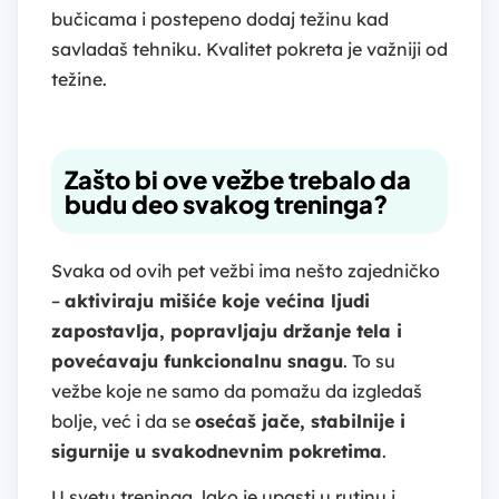
bučicama i postepeno dodaj težinu kad
savladaš tehniku. Kvalitet pokreta je važniji od
težine.
Zašto bi ove vežbe trebalo da
budu deo svakog treninga?
Svaka od ovih pet vežbi ima nešto zajedničko
–
aktiviraju mišiće koje većina ljudi
zapostavlja, popravljaju držanje tela i
povećavaju funkcionalnu snagu
. To su
vežbe koje ne samo da pomažu da izgledaš
bolje, već i da se
osećaš jače, stabilnije i
sigurnije u svakodnevnim pokretima
.
U svetu treninga, lako je upasti u rutinu i