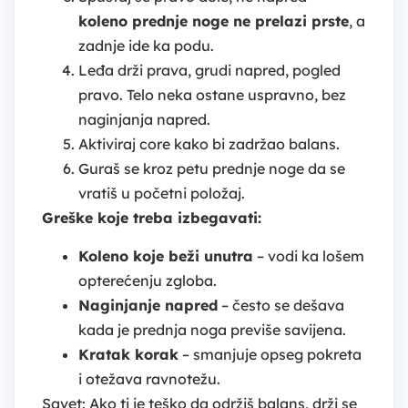
koleno prednje noge ne prelazi prste
, a
zadnje ide ka podu.
Leđa drži prava, grudi napred, pogled
pravo. Telo neka ostane uspravno, bez
naginjanja napred.
Aktiviraj core kako bi zadržao balans.
Guraš se kroz petu prednje noge da se
vratiš u početni položaj.
Greške koje treba izbegavati:
Koleno koje beži unutra
– vodi ka lošem
opterećenju zgloba.
Naginjanje napred
– često se dešava
kada je prednja noga previše savijena.
Kratak korak
– smanjuje opseg pokreta
i otežava ravnotežu.
Savet: Ako ti je teško da održiš balans, drži se