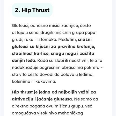
2. Hip Thrust
Gluteusi, odnosno mišići zadnjice, često
ostaju u senci drugih mišićnih grupa poput
grudi, ruku ili stomaka. Međutim,
snažni
gluteusi su ključni za pravilno kretanje,
stabilnost karlice, snagu nogu i zaštitu
donjih leđa
. Kada su slabi ili neaktivni, telo to
nadoknađuje pogrešnim obrascima pokreta –
što vrlo često dovodi do bolova u leđima,
kolenima ili kukovima.
Hip thrust je jedna od najboljih vežbi za
aktivaciju i jačanje gluteusa.
Ne samo da
direktno pogađa ovu mišićnu grupu, već
omogućava visok nivo mehaničkog