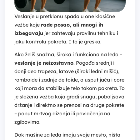
Veslanje u pretklonu spada u one klasične
vežbe koje
rade posao, ali mnogi ih
izbegavaju
jer zahtevaju pravilnu tehniku i
jaku kontrolu pokreta. I to je greška.
Ako želiš snažna, široka i funkcionalna leđa –
veslanje je neizostavno
. Pogađa srednji i
donji deo trapeza, latove (široki leđni mišić),
romboide i zadnje deltoide, a usput jača i core
koji mora da stabilizuje telo tokom pokreta. To
je složena vežba koja gradi snagu, poboljšava
držanje i direktno se prenosi na druge pokrete
– poput mrtvog dizanja ili povlačenja na
zgibovima.
Dok mašine za leđa imaju svoje mesto, ništa