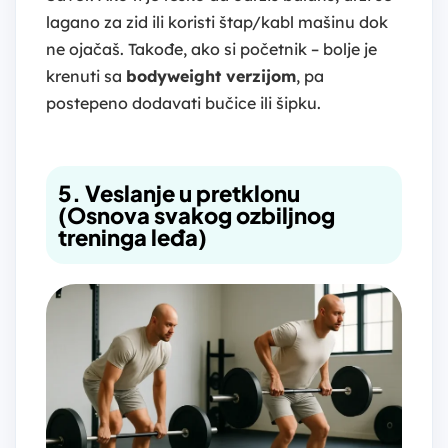
lagano za zid ili koristi štap/kabl mašinu dok
ne ojačaš. Takođe, ako si početnik – bolje je
krenuti sa
bodyweight verzijom
, pa
postepeno dodavati bučice ili šipku.
5. Veslanje u pretklonu
(Osnova svakog ozbiljnog
treninga leđa)