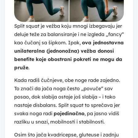
Split squat je vežba koju mnogi izbegavaju jer
deluje teže za balansiranje i ne izgleda „fancy“
kao čučanj sa šipkom. Ipak,
ova jednostavna
unilateralna (jednonožna) vežba donosi
benefite koje obostrani pokreti ne mogu da
pruže
.
Kada radiš čučnjeve, obe noge rade zajedno.
To znači da jača noga često „povuče“ sav
posao, dok slabija ostaje još slabija – i tako
nastaje disbalans. Split squat to sprečava jer
svaka noga radi
pojedinačno
, pa jasno vidiš
razliku u snazi, mobilnosti i stabilnosti.
Osim što jača kvadricepse, gluteuse i zadnju