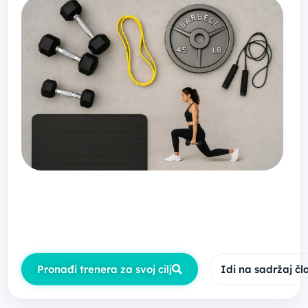
Ako nisi siguran/na da li je 2 puta nedeljno
premalo, ili da li 6 treninga ima smisla, ovaj
vodič će ti pomoći da pronađeš frekvenciju
koja odgovara tvom cilju, nivou i oporavku.
Pronađi trenera za svoj cilj
Idi na sadržaj č