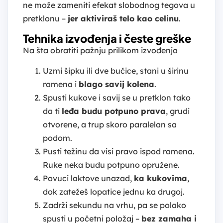
ne može zameniti efekat slobodnog tegova u
pretklonu –
jer aktiviraš telo kao celinu
.
Tehnika izvođenja i česte greške
Na šta obratiti pažnju prilikom izvođenja
Uzmi šipku ili dve bučice, stani u širinu
ramena i
blago savij kolena
.
Spusti kukove i savij se u pretklon tako
da ti
leđa budu potpuno prava
, grudi
otvorene, a trup skoro paralelan sa
podom.
Pusti težinu da visi pravo ispod ramena.
Ruke neka budu potpuno opružene.
Povuci laktove unazad,
ka kukovima
,
dok zatežeš lopatice jednu ka drugoj.
Zadrži sekundu na vrhu, pa se polako
spusti u početni položaj –
bez zamaha i