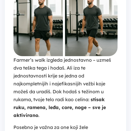
Farmer’s walk izgleda jednostavno – uzmeš
dva teška tega i hodaš. Ali iza te
jednostavnosti krije se jedna od
najkompletnijih i najefikasnijih vežbi koje
možeš da uradiš. Dok hodaš s težinom u
rukama, tvoje telo radi kao celina:
stisak
ruku, ramena, leđa, core, noge – sve je
aktivirano
.
Posebno je važna za one koji žele