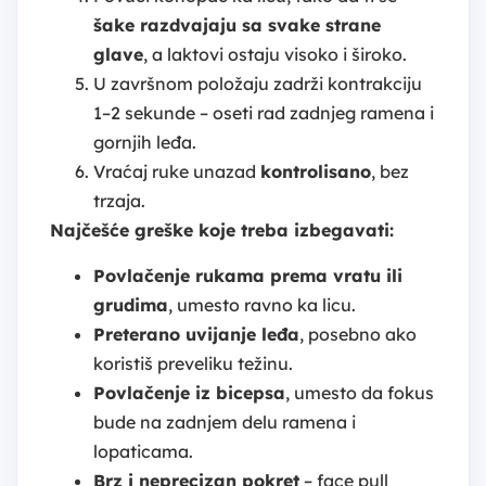
šake razdvajaju sa svake strane
glave
, a laktovi ostaju visoko i široko.
U završnom položaju zadrži kontrakciju
1–2 sekunde – oseti rad zadnjeg ramena i
gornjih leđa.
Vraćaj ruke unazad
kontrolisano
, bez
trzaja.
Najčešće greške koje treba izbegavati:
Povlačenje rukama prema vratu ili
grudima
, umesto ravno ka licu.
Preterano uvijanje leđa
, posebno ako
koristiš preveliku težinu.
Povlačenje iz bicepsa
, umesto da fokus
bude na zadnjem delu ramena i
lopaticama.
Brz i neprecizan pokret
– face pull