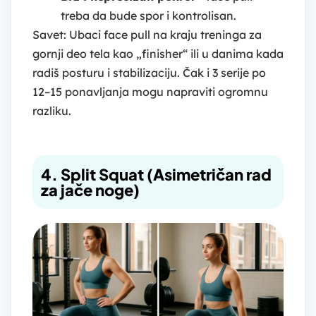
treba da bude spor i kontrolisan.
Savet: Ubaci face pull na kraju treninga za
gornji deo tela kao „finisher“ ili u danima kada
radiš posturu i stabilizaciju. Čak i 3 serije po
12–15 ponavljanja mogu napraviti ogromnu
razliku.
4. Split Squat (Asimetričan rad
za jače noge)