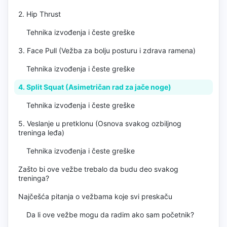
2. Hip Thrust
Tehnika izvođenja i česte greške
3. Face Pull (Vežba za bolju posturu i zdrava ramena)
Tehnika izvođenja i česte greške
4. Split Squat (Asimetričan rad za jače noge)
Tehnika izvođenja i česte greške
5. Veslanje u pretklonu (Osnova svakog ozbiljnog
treninga leđa)
Tehnika izvođenja i česte greške
Zašto bi ove vežbe trebalo da budu deo svakog
treninga?
Najčešća pitanja o vežbama koje svi preskaču
Da li ove vežbe mogu da radim ako sam početnik?