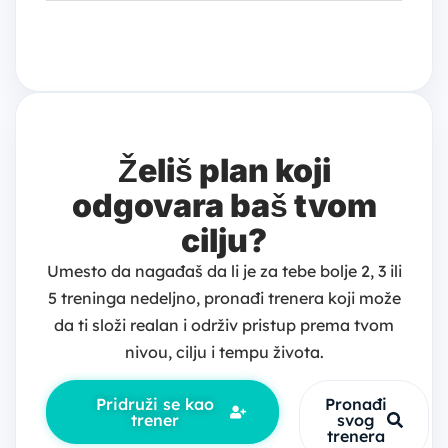
nozi
stabilizatore i zapostavljene mišićne grupe,
– Veslanje u pretklonu: 3–4 serije po 8–12
što ti pomaže da budeš jači i sigurniji i u
ponavljanja
osnovnim vežbama.
Želiš plan koji
odgovara baš tvom
cilju?
Umesto da nagađaš da li je za tebe bolje 2, 3 ili
5 treninga nedeljno, pronađi trenera koji može
da ti složi realan i održiv pristup prema tvom
nivou, cilju i tempu života.
Pridruži se kao
Pronađi
trener
svog
trenera