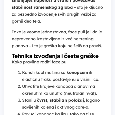
smanjuješ napetost u vratu i povećavaš
stabilnost ramenskog zgloba
– što je ključno
za bezbedno izvođenje svih drugih vežbi za
gornji deo tela.
Iako je veoma jednostavna, face pull je i dalje
nepravedno izostavljena iz većine trening
planova – i to je greška koju ne želiš da praviš.
Tehnika izvođenja i česte greške
Kako pravilno raditi face pull
Koristi kabl mašinu sa
konopcem
ili
elastičnu traku postavljenu u visini lica.
Uhvatite krajeve konopca dlanovima
okrenutim ka unutra (neutralan hvat).
Stani u
čvrst, stabilan položaj
, lagano
savijenih kolena i aktivnog core-a.
Povuci konopac ka licu, tako da ti se