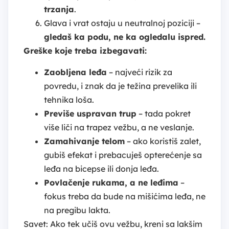
trzanja
.
Glava i vrat ostaju u neutralnoj poziciji –
gledaš ka podu, ne ka ogledalu ispred.
Greške koje treba izbegavati:
Zaobljena leđa
– najveći rizik za
povredu, i znak da je težina prevelika ili
tehnika loša.
Previše uspravan trup
– tada pokret
više liči na trapez vežbu, a ne veslanje.
Zamahivanje telom
– ako koristiš zalet,
gubiš efekat i prebacuješ opterećenje sa
leđa na bicepse ili donja leđa.
Povlačenje rukama, a ne leđima
–
fokus treba da bude na mišićima leđa, ne
na pregibu lakta.
Savet: Ako tek učiš ovu vežbu, kreni sa lakšim