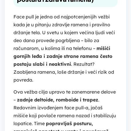
Face pull je jedna od najpotcenjenijih vežbi
kada je u pitanju zdravlje ramena i pravilno
držanje tela. U svetu u kojem većina ljudi veći
deo dana provede pogrbljena – bilo za
računarom, u kolima ili na telefonu –
mišići
gornjih leđa i zadnje strane ramena često
postaju slabi i neaktivni
. Rezultat?
Zaobljena ramena, loše držanje i veći rizik od
povreda.
Ova vežba cilja upravo te zanemarene delove
–
zadnje deltoide, romboide i trapez
.
Redovnim izvođenjem face pull-a, jačaš
mišiće koji povlače ramena nazad i stabilizuju
lopatice. Time
popravljaš posturu,