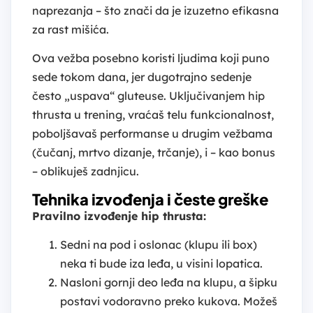
naprezanja – što znači da je izuzetno efikasna
za rast mišića.
Ova vežba posebno koristi ljudima koji puno
sede tokom dana, jer dugotrajno sedenje
često „uspava“ gluteuse. Uključivanjem hip
thrusta u trening, vraćaš telu funkcionalnost,
poboljšavaš performanse u drugim vežbama
(čučanj, mrtvo dizanje, trčanje), i – kao bonus
– oblikuješ zadnjicu.
Tehnika izvođenja i česte greške
Pravilno izvođenje hip thrusta:
Sedni na pod i oslonac (klupu ili box)
neka ti bude iza leđa, u visini lopatica.
Nasloni gornji deo leđa na klupu, a šipku
postavi vodoravno preko kukova. Možeš