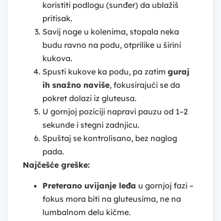
koristiti podlogu (sunđer) da ublažiš
pritisak.
Savij noge u kolenima, stopala neka
budu ravno na podu, otprilike u širini
kukova.
Spusti kukove ka podu, pa zatim
guraj
ih snažno naviše
, fokusirajući se da
pokret dolazi iz gluteusa.
U gornjoj poziciji napravi pauzu od 1–2
sekunde i stegni zadnjicu.
Spuštaj se kontrolisano, bez naglog
pada.
Najčešće greške:
Preterano uvijanje leđa
u gornjoj fazi –
fokus mora biti na gluteusima, ne na
lumbalnom delu kičme.