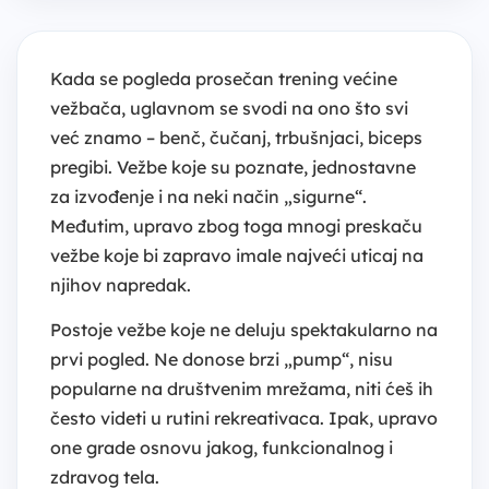
Kada se pogleda prosečan trening većine
vežbača, uglavnom se svodi na ono što svi
već znamo – benč, čučanj, trbušnjaci, biceps
pregibi. Vežbe koje su poznate, jednostavne
za izvođenje i na neki način „sigurne“.
Međutim, upravo zbog toga mnogi preskaču
vežbe koje bi zapravo imale najveći uticaj na
njihov napredak.
Postoje vežbe koje ne deluju spektakularno na
prvi pogled. Ne donose brzi „pump“, nisu
popularne na društvenim mrežama, niti ćeš ih
često videti u rutini rekreativaca. Ipak, upravo
one grade osnovu jakog, funkcionalnog i
zdravog tela.