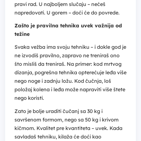
pravi rad. U najboljem slučaju – nećeš
napredovati. U gorem – doći će do povrede.
Zašto je pravilna tehnika uvek važnija od
težine
Svaka vežba ima svoju tehniku – i dokle god je
ne izvodiš pravilno, zapravo ne treniraš ono
što misliš da treniraš. Na primer: kod mrtvog
dizanja, pogrešna tehnika opterećuje leđa više
nego noge i zadnju ložu. Kod čučnja, loš
položaj kolena i leđa može napraviti više štete
nego koristi.
Zato je bolje uraditi čučanj sa 30 kg i
savršenom formom, nego sa 50 kg i krivom
kičmom. Kvalitet pre kvantiteta – uvek. Kada
savladaš tehniku, kilaža će doći kao