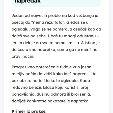
napredak
Jedan od najvećih problema kod vežbanja je
osećaj da “nema rezultata”. Gledaš se u
ogledalu, vaga se ne pomera, a osećaš kao da
daješ sve od sebe. I baš tu mnogi odustanu –
jer im deluje da sve to nema smisla. A istina je
da često ima napretka, samo ga ne meriš na
pravi način.
Progresivno opterećenje ti daje vrlo jasan i
merljiv način da vidiš kako ideš napred – i to
bez obzira na to šta kaže ogledalo. Kada
redovno beležiš kilažu koju koristiš, broj
ponavljanja, dužinu odmora ili broj serija,
dobijaš konkretne pokazatelje napretka.
Primer iz prakse: