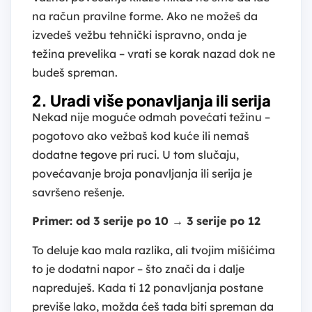
na račun pravilne forme. Ako ne možeš da
izvedeš vežbu tehnički ispravno, onda je
težina prevelika – vrati se korak nazad dok ne
budeš spreman.
2. Uradi više ponavljanja ili serija
Nekad nije moguće odmah povećati težinu –
pogotovo ako vežbaš kod kuće ili nemaš
dodatne tegove pri ruci. U tom slučaju,
povećavanje broja ponavljanja ili serija je
savršeno rešenje.
Primer: od 3 serije po 10 → 3 serije po 12
To deluje kao mala razlika, ali tvojim mišićima
to je dodatni napor – što znači da i dalje
napreduješ. Kada ti 12 ponavljanja postane
previše lako, možda ćeš tada biti spreman da