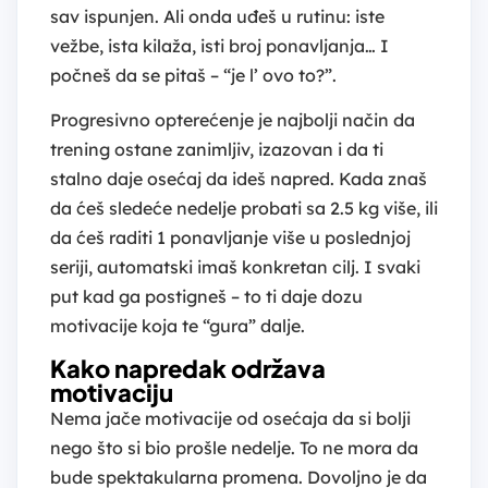
sav ispunjen. Ali onda uđeš u rutinu: iste
vežbe, ista kilaža, isti broj ponavljanja… I
počneš da se pitaš – “je l’ ovo to?”.
Progresivno opterećenje je najbolji način da
trening ostane zanimljiv, izazovan i da ti
stalno daje osećaj da ideš napred. Kada znaš
da ćeš sledeće nedelje probati sa 2.5 kg više, ili
da ćeš raditi 1 ponavljanje više u poslednjoj
seriji, automatski imaš konkretan cilj. I svaki
put kad ga postigneš – to ti daje dozu
motivacije koja te “gura” dalje.
Kako napredak održava
motivaciju
Nema jače motivacije od osećaja da si bolji
nego što si bio prošle nedelje. To ne mora da
bude spektakularna promena. Dovoljno je da