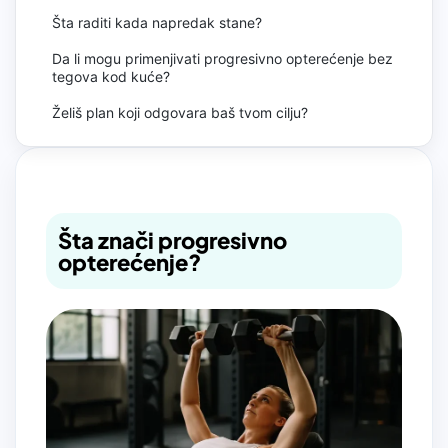
Šta raditi kada napredak stane?
Da li mogu primenjivati progresivno opterećenje bez
tegova kod kuće?
Želiš plan koji odgovara baš tvom cilju?
Šta znači progresivno
opterećenje?