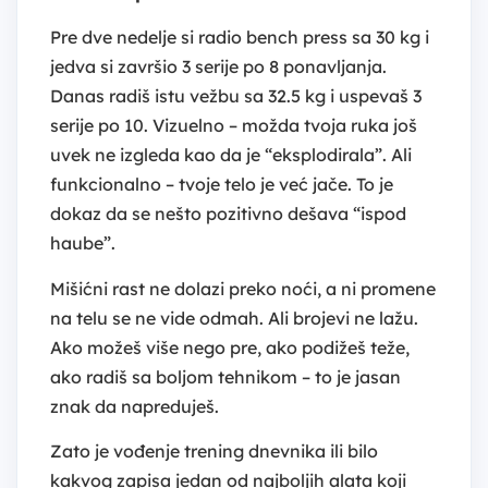
Pre dve nedelje si radio bench press sa 30 kg i
jedva si završio 3 serije po 8 ponavljanja.
Danas radiš istu vežbu sa 32.5 kg i uspevaš 3
serije po 10. Vizuelno – možda tvoja ruka još
uvek ne izgleda kao da je “eksplodirala”. Ali
funkcionalno – tvoje telo je već jače. To je
dokaz da se nešto pozitivno dešava “ispod
haube”.
Mišićni rast ne dolazi preko noći, a ni promene
na telu se ne vide odmah. Ali brojevi ne lažu.
Ako možeš više nego pre, ako podižeš teže,
ako radiš sa boljom tehnikom – to je jasan
znak da napreduješ.
Zato je vođenje trening dnevnika ili bilo
kakvog zapisa jedan od najboljih alata koji