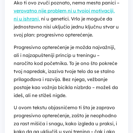
Ako ti ovo zvuči poznato, nema mesta panici –
verovatno nije problem ni u tvojoj motivaciji,
ni u ishrani,
ni u genetici. Vrlo je moguće da
jednostavno nisi uključio jednu ključnu stvar u
svoj plan: progresivno opterećenje.
Progresivno opterećenje je možda najvažniji,
ali i najzapušteniji princip u treningu –
naročito kod početnika. To je ono što pokreće
tvoj napredak, izaziva tvoje telo da se stalno
prilagođava i razvija. Bez njega, vežbanje
postaje kao vožnja bicikla nizbrdo – možeš da
ideš, ali ne stižeš nigde.
U ovom tekstu objasnićemo ti šta je zapravo
progresivno opterećenje, zašto je neophodno
za rast mišića i snagu, kako izgleda u praksi, i
kako da ga uključiš u svoj trening – čak i ako