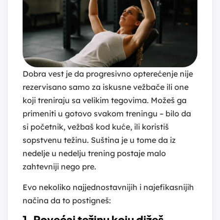
Dobra vest je da progresivno opterećenje nije
rezervisano samo za iskusne vežbače ili one
koji treniraju sa velikim tegovima. Možeš ga
primeniti u gotovo svakom treningu – bilo da
si početnik, vežbaš kod kuće, ili koristiš
sopstvenu težinu. Suština je u tome da iz
nedelje u nedelju trening postaje malo
zahtevniji nego pre.
Evo nekoliko najjednostavnijih i najefikasnijih
načina da to postigneš:
1. Povećaj težinu koju dižeš