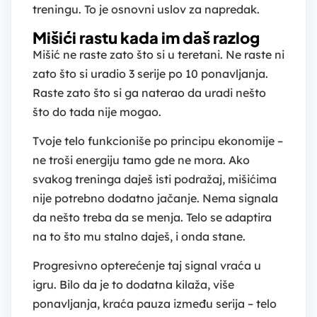
treningu. To je osnovni uslov za napredak.
Mišići rastu kada im daš razlog
Mišić ne raste zato što si u teretani. Ne raste ni
zato što si uradio 3 serije po 10 ponavljanja.
Raste zato što si ga naterao da uradi nešto
što do tada nije mogao.
Tvoje telo funkcioniše po principu ekonomije –
ne troši energiju tamo gde ne mora. Ako
svakog treninga daješ isti podražaj, mišićima
nije potrebno dodatno jačanje. Nema signala
da nešto treba da se menja. Telo se adaptira
na to što mu stalno daješ, i onda stane.
Progresivno opterećenje taj signal vraća u
igru. Bilo da je to dodatna kilaža, više
ponavljanja, kraća pauza između serija – telo