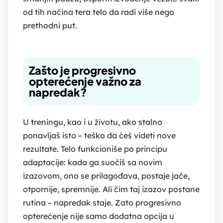
od tih načina tera telo da radi više nego
prethodni put.
Zašto je progresivno
opterećenje važno za
napredak?
U treningu, kao i u životu, ako stalno
ponavljaš isto – teško da ćeš videti nove
rezultate. Telo funkcioniše po principu
adaptacije: kada ga suočiš sa novim
izazovom, ono se prilagođava, postaje jače,
otpornije, spremnije. Ali čim taj izazov postane
rutina – napredak staje. Zato progresivno
opterećenje nije samo dodatna opcija u