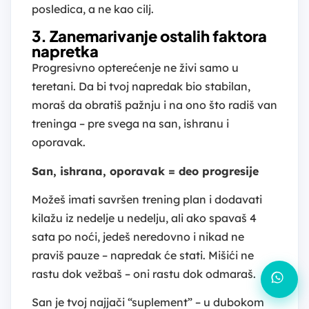
posledica, a ne kao cilj.
3. Zanemarivanje ostalih faktora
napretka
Progresivno opterećenje ne živi samo u
teretani. Da bi tvoj napredak bio stabilan,
moraš da obratiš pažnju i na ono što radiš van
treninga – pre svega na san, ishranu i
oporavak.
San, ishrana, oporavak = deo progresije
Možeš imati savršen trening plan i dodavati
kilažu iz nedelje u nedelju, ali ako spavaš 4
sata po noći, jedeš neredovno i nikad ne
praviš pauze – napredak će stati. Mišići ne
rastu dok vežbaš – oni rastu dok odmaraš.
San je tvoj najjači “suplement” – u dubokom