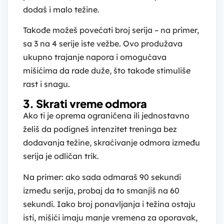
dodaš i malo težine.
Takođe možeš povećati broj serija – na primer,
sa 3 na 4 serije iste vežbe. Ovo produžava
ukupno trajanje napora i omogućava
mišićima da rade duže, što takođe stimuliše
rast i snagu.
3. Skrati vreme odmora
Ako ti je oprema ograničena ili jednostavno
želiš da podigneš intenzitet treninga bez
dodavanja težine, skraćivanje odmora između
serija je odličan trik.
Na primer: ako sada odmaraš 90 sekundi
između serija, probaj da to smanjiš na 60
sekundi. Iako broj ponavljanja i težina ostaju
isti, mišići imaju manje vremena za oporavak,