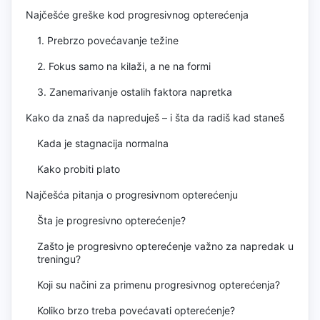
Najčešće greške kod progresivnog opterećenja
1. Prebrzo povećavanje težine
2. Fokus samo na kilaži, a ne na formi
3. Zanemarivanje ostalih faktora napretka
Kako da znaš da napreduješ – i šta da radiš kad staneš
Kada je stagnacija normalna
Kako probiti plato
Najčešća pitanja o progresivnom opterećenju
Šta je progresivno opterećenje?
Zašto je progresivno opterećenje važno za napredak u
treningu?
Koji su načini za primenu progresivnog opterećenja?
Koliko brzo treba povećavati opterećenje?