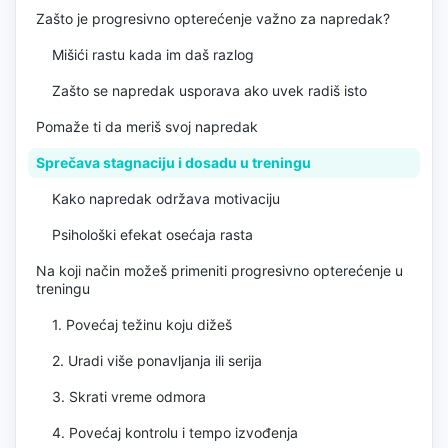
Zašto je progresivno opterećenje važno za napredak?
Mišići rastu kada im daš razlog
Zašto se napredak usporava ako uvek radiš isto
Pomaže ti da meriš svoj napredak
Sprečava stagnaciju i dosadu u treningu
Kako napredak održava motivaciju
Psihološki efekat osećaja rasta
Na koji način možeš primeniti progresivno opterećenje u
treningu
1. Povećaj težinu koju dižeš
2. Uradi više ponavljanja ili serija
3. Skrati vreme odmora
4. Povećaj kontrolu i tempo izvođenja