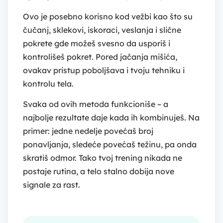
Ovo je posebno korisno kod vežbi kao što su
čučanj, sklekovi, iskoraci, veslanja i slične
pokrete gde možeš svesno da usporiš i
kontrolišeš pokret. Pored jačanja mišića,
ovakav pristup poboljšava i tvoju tehniku i
kontrolu tela.
Svaka od ovih metoda funkcioniše – a
najbolje rezultate daje kada ih kombinuješ. Na
primer: jedne nedelje povećaš broj
ponavljanja, sledeće povećaš težinu, pa onda
skratiš odmor. Tako tvoj trening nikada ne
postaje rutina, a telo stalno dobija nove
signale za rast.