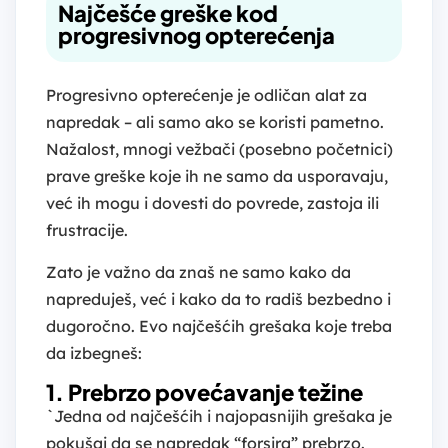
Najčešće greške kod
progresivnog opterećenja
Progresivno opterećenje je odličan alat za
napredak – ali samo ako se koristi pametno.
Nažalost, mnogi vežbači (posebno početnici)
prave greške koje ih ne samo da usporavaju,
već ih mogu i dovesti do povrede, zastoja ili
frustracije.
Zato je važno da znaš ne samo kako da
napreduješ, već i kako da to radiš bezbedno i
dugoročno. Evo najčešćih grešaka koje treba
da izbegneš:
1. Prebrzo povećavanje težine
`Jedna od najčešćih i najopasnijih grešaka je
pokušaj da se napredak “forsira” prebrzo.