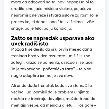
mora da odgovori na taj novi napor. Da bi to
uradilo, ono jača mišićna vlakna, pojačava
neuromišićne veze i stvara uslove za rast. To je
proces koji ti donosi ono što svi želimo – više
snage, bolje telo, bolju kondiciju.
Zašto se napredak usporava ako
uvek radiš isto
Možda ti se desilo da si u prvih mesec dana
treninga brzo video rezultate – mišići su se
zategli, kilaža se pomerila, osećao si se jače.
To je takozvana “početnička faza” – telo se
naglo adaptira jer mu je sve novo.
Ali onda dođe trenutak kada sve stane. I tu
većina ljudi pomisli da je problem u njima:
možda ne treniraju dovoljno, možda treba da
menjaju vežbe, da menjaju dijetu, ili još gore –