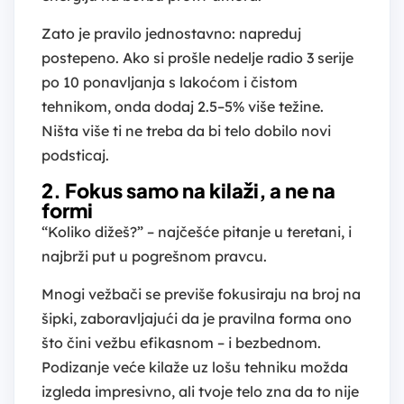
Zato je pravilo jednostavno: napreduj
postepeno. Ako si prošle nedelje radio 3 serije
po 10 ponavljanja s lakoćom i čistom
tehnikom, onda dodaj 2.5–5% više težine.
Ništa više ti ne treba da bi telo dobilo novi
podsticaj.
2. Fokus samo na kilaži, a ne na
formi
“Koliko dižeš?” – najčešće pitanje u teretani, i
najbrži put u pogrešnom pravcu.
Mnogi vežbači se previše fokusiraju na broj na
šipki, zaboravljajući da je pravilna forma ono
što čini vežbu efikasnom – i bezbednom.
Podizanje veće kilaže uz lošu tehniku možda
izgleda impresivno, ali tvoje telo zna da to nije