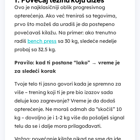
Ovo je najklasičniji oblik progresivnog
opterećenja. Ako već treniraš sa tegovima,
prvo što možeš da uradiš je da postepeno
povećavaš kilažu. Na primer: ako trenutno
radiš
bench press
sa 30 kg, sledeće nedelje
probaj sa 32.5 kg.
Pravilo: kad ti postane “lako” → vreme je
za sledeći korak
Tvoje telo ti jasno govori kada je spremno za
više – trening koji ti je pre bio izazov sada
deluje kao zagrevanje? Vreme je da dodaš
opterećenje. Ne moraš odmah da “skočiš” 10
kg – dovoljno je i 1-2 kg više da pošalješ signal
telu da se i dalje mora prilagođavati.
Važno: povećanje kilaže nikad ne sme da ide