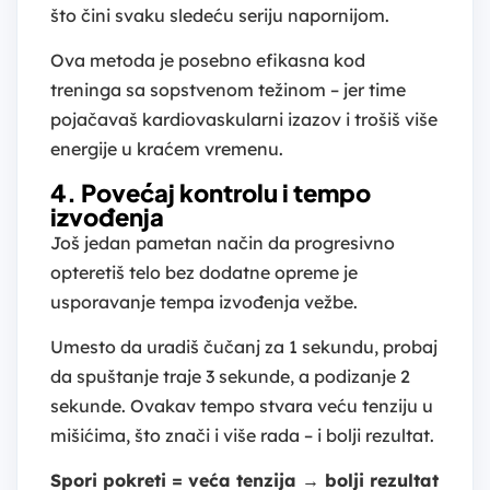
što čini svaku sledeću seriju napornijom.
Ova metoda je posebno efikasna kod
treninga sa sopstvenom težinom – jer time
pojačavaš kardiovaskularni izazov i trošiš više
energije u kraćem vremenu.
4. Povećaj kontrolu i tempo
izvođenja
Još jedan pametan način da progresivno
opteretiš telo bez dodatne opreme je
usporavanje tempa izvođenja vežbe.
Umesto da uradiš čučanj za 1 sekundu, probaj
da spuštanje traje 3 sekunde, a podizanje 2
sekunde. Ovakav tempo stvara veću tenziju u
mišićima, što znači i više rada – i bolji rezultat.
Spori pokreti = veća tenzija → bolji rezultat