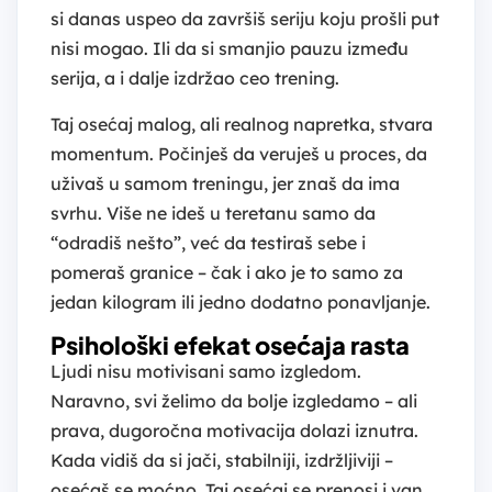
si danas uspeo da završiš seriju koju prošli put
nisi mogao. Ili da si smanjio pauzu između
serija, a i dalje izdržao ceo trening.
Taj osećaj malog, ali realnog napretka, stvara
momentum. Počinješ da veruješ u proces, da
uživaš u samom treningu, jer znaš da ima
svrhu. Više ne ideš u teretanu samo da
“odradiš nešto”, već da testiraš sebe i
pomeraš granice – čak i ako je to samo za
jedan kilogram ili jedno dodatno ponavljanje.
Psihološki efekat osećaja rasta
Ljudi nisu motivisani samo izgledom.
Naravno, svi želimo da bolje izgledamo – ali
prava, dugoročna motivacija dolazi iznutra.
Kada vidiš da si jači, stabilniji, izdržljiviji –
osećaš se moćno. Taj osećaj se prenosi i van