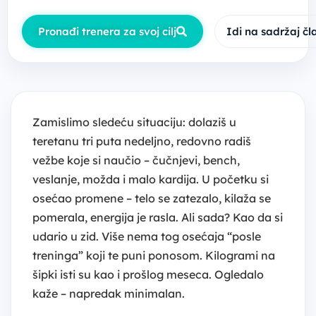
Pronađi trenera za svoj cilj
Idi na sadržaj č
Zamislimo sledeću situaciju: dolaziš u
teretanu tri puta nedeljno, redovno radiš
vežbe koje si naučio – čučnjevi, bench,
veslanje, možda i malo kardija. U početku si
osećao promene – telo se zatezalo, kilaža se
pomerala, energija je rasla. Ali sada? Kao da si
udario u zid. Više nema tog osećaja “posle
treninga” koji te puni ponosom. Kilogrami na
šipki isti su kao i prošlog meseca. Ogledalo
kaže – napredak minimalan.