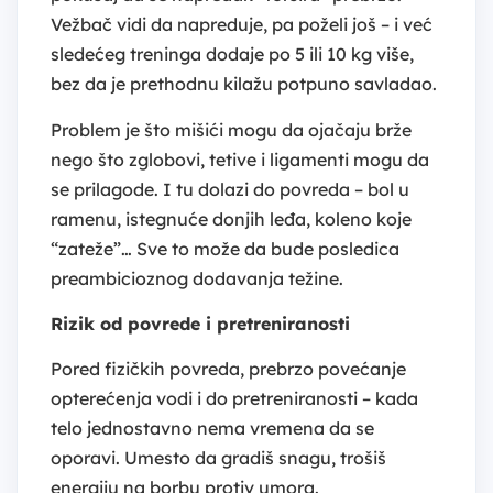
Vežbač vidi da napreduje, pa poželi još – i već
sledećeg treninga dodaje po 5 ili 10 kg više,
bez da je prethodnu kilažu potpuno savladao.
Problem je što mišići mogu da ojačaju brže
nego što zglobovi, tetive i ligamenti mogu da
se prilagode. I tu dolazi do povreda – bol u
ramenu, istegnuće donjih leđa, koleno koje
“zateže”… Sve to može da bude posledica
preambicioznog dodavanja težine.
Rizik od povrede i pretreniranosti
Pored fizičkih povreda, prebrzo povećanje
opterećenja vodi i do pretreniranosti – kada
telo jednostavno nema vremena da se
oporavi. Umesto da gradiš snagu, trošiš
energiju na borbu protiv umora.