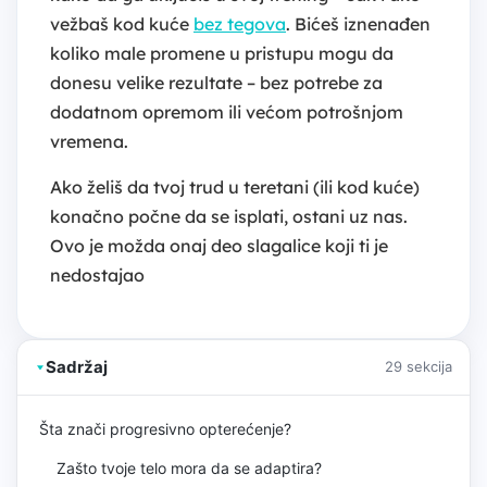
vežbaš kod kuće
bez tegova
. Bićeš iznenađen
koliko male promene u pristupu mogu da
donesu velike rezultate – bez potrebe za
dodatnom opremom ili većom potrošnjom
vremena.
Ako želiš da tvoj trud u teretani (ili kod kuće)
konačno počne da se isplati, ostani uz nas.
Ovo je možda onaj deo slagalice koji ti je
nedostajao
Sadržaj
29 sekcija
Šta znači progresivno opterećenje?
Zašto tvoje telo mora da se adaptira?