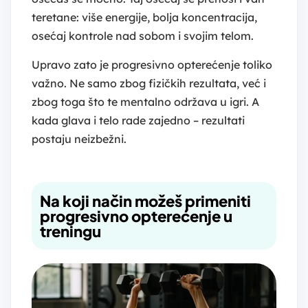
teretane: više energije, bolja koncentracija,
osećaj kontrole nad sobom i svojim telom.
Upravo zato je progresivno opterećenje toliko
važno. Ne samo zbog fizičkih rezultata, već i
zbog toga što te mentalno održava u igri. A
kada glava i telo rade zajedno – rezultati
postaju neizbežni.
Na koji način možeš primeniti
progresivno opterećenje u
treningu