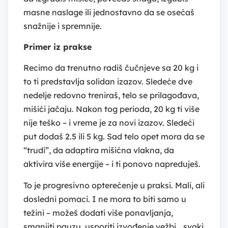
masne naslage ili jednostavno da se osećaš
snažnije i spremnije.
Primer iz prakse
Recimo da trenutno radiš čučnjeve sa 20 kg i
to ti predstavlja solidan izazov. Sledeće dve
nedelje redovno treniraš, telo se prilagođava,
mišići jačaju. Nakon tog perioda, 20 kg ti više
nije teško – i vreme je za novi izazov. Sledeći
put dodaš 2.5 ili 5 kg. Sad telo opet mora da se
“trudi”, da adaptira mišićna vlakna, da
aktivira više energije – i ti ponovo napreduješ.
To je progresivno opterećenje u praksi. Mali, ali
dosledni pomaci. I ne mora to biti samo u
težini – možeš dodati više ponavljanja,
smanjiti pauzu, usporiti izvođenje vežbi… svaki