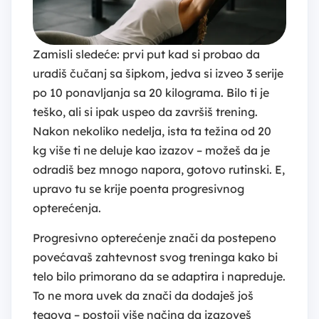
Zamisli sledeće: prvi put kad si probao da
uradiš čučanj sa šipkom, jedva si izveo 3 serije
po 10 ponavljanja sa 20 kilograma. Bilo ti je
teško, ali si ipak uspeo da završiš trening.
Nakon nekoliko nedelja, ista ta težina od 20
kg više ti ne deluje kao izazov – možeš da je
odradiš bez mnogo napora, gotovo rutinski. E,
upravo tu se krije poenta progresivnog
opterećenja.
Progresivno opterećenje znači da postepeno
povećavaš zahtevnost svog treninga kako bi
telo bilo primorano da se adaptira i napreduje.
To ne mora uvek da znači da dodaješ još
tegova – postoji više načina da izazoveš