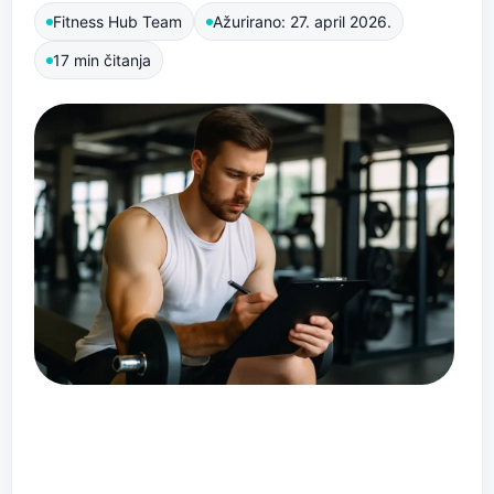
Fitness Hub Team
Ažurirano: 27. april 2026.
17 min čitanja
Ako nisi siguran/na da li je 2 puta nedeljno
premalo, ili da li 6 treninga ima smisla, ovaj
vodič će ti pomoći da pronađeš frekvenciju
koja odgovara tvom cilju, nivou i oporavku.