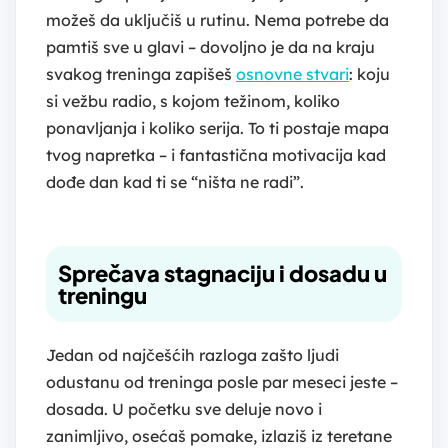
možeš da uključiš u rutinu. Nema potrebe da
pamtiš sve u glavi – dovoljno je da na kraju
svakog treninga zapišeš
osnovne stvari
: koju
si vežbu radio, s kojom težinom, koliko
ponavljanja i koliko serija. To ti postaje mapa
tvog napretka – i fantastična motivacija kad
dođe dan kad ti se “ništa ne radi”.
Sprečava stagnaciju i dosadu u
treningu
Jedan od najčešćih razloga zašto ljudi
odustanu od treninga posle par meseci jeste –
dosada. U početku sve deluje novo i
zanimljivo, osećaš pomake, izlaziš iz teretane