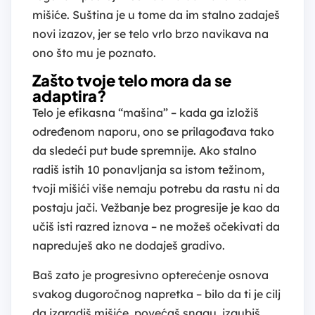
mišiće. Suština je u tome da im stalno zadaješ
novi izazov, jer se telo vrlo brzo navikava na
ono što mu je poznato.
Zašto tvoje telo mora da se
adaptira?
Telo je efikasna “mašina” – kada ga izložiš
određenom naporu, ono se prilagođava tako
da sledeći put bude spremnije. Ako stalno
radiš istih 10 ponavljanja sa istom težinom,
tvoji mišići više nemaju potrebu da rastu ni da
postaju jači. Vežbanje bez progresije je kao da
učiš isti razred iznova – ne možeš očekivati da
napreduješ ako ne dodaješ gradivo.
Baš zato je progresivno opterećenje osnova
svakog dugoročnog napretka – bilo da ti je cilj
da izgradiš mišiće, povećaš snagu, izgubiš