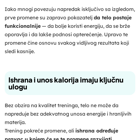
Iako mnogi povezuju napredak isključivo sa izgledom,
prve promene su zapravo pokazatelj
da telo postaje
funkcionalnije
— da bolje koristi energiju, da se brže
oporavlja i da lakše podnosi opterećenje. Upravo te
promene čine osnovu svakog vidljivog rezultata koji
sledi kasnije.
Ishrana i unos kalorija imaju ključnu
ulogu
Bez obzira na kvalitet treninga, telo ne može da
napreduje bez adekvatnog unosa energije i hranljivih
materija.
Trening pokreće promene, ali
ishrana određuje
pravac u kojem će se te promene razvijati
.