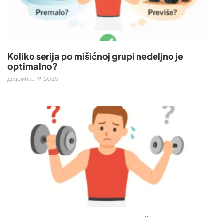
Koliko serija po mišićnoj grupi nedeljno je
optimalno?
децембар 19, 2025