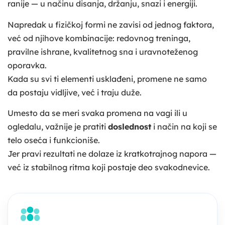
ranije — u načinu disanja, držanju, snazi i energiji.
Napredak u fizičkoj formi ne zavisi od jednog faktora,
već od njihove kombinacije: redovnog treninga,
pravilne ishrane, kvalitetnog sna i uravnoteženog
oporavka.
Kada su svi ti elementi usklađeni, promene ne samo
da postaju vidljive, već i traju duže.
Umesto da se meri svaka promena na vagi ili u
ogledalu, važnije je pratiti
doslednost
i način na koji se
telo oseća i funkcioniše.
Jer pravi rezultati ne dolaze iz kratkotrajnog napora —
već iz stabilnog ritma koji postaje deo svakodnevice.