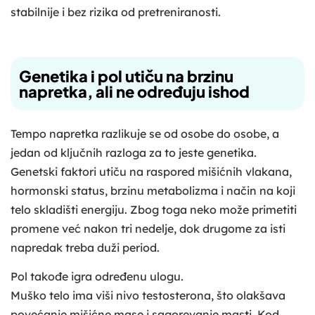
stabilnije i bez rizika od pretreniranosti.
Genetika i pol utiču na brzinu
napretka, ali ne određuju ishod
Tempo napretka razlikuje se od osobe do osobe, a
jedan od ključnih razloga za to jeste genetika.
Genetski faktori utiču na raspored mišićnih vlakana,
hormonski status, brzinu metabolizma i način na koji
telo skladišti energiju. Zbog toga neko može primetiti
promene već nakon tri nedelje, dok drugome za isti
napredak treba duži period.
Pol takođe igra određenu ulogu.
Muško telo ima viši nivo testosterona, što olakšava
povećanje mišićne mase i sagorevanje masti. Kod