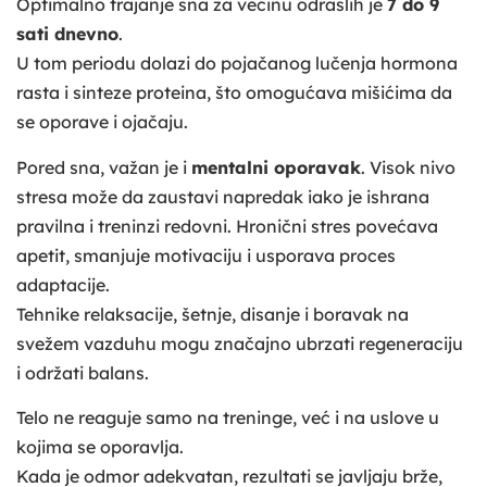
Optimalno trajanje sna za većinu odraslih je
7 do 9
sati dnevno
.
U tom periodu dolazi do pojačanog lučenja hormona
rasta i sinteze proteina, što omogućava mišićima da
se oporave i ojačaju.
Pored sna, važan je i
mentalni oporavak
. Visok nivo
stresa može da zaustavi napredak iako je ishrana
pravilna i treninzi redovni. Hronični stres povećava
apetit, smanjuje motivaciju i usporava proces
adaptacije.
Tehnike relaksacije, šetnje, disanje i boravak na
svežem vazduhu mogu značajno ubrzati regeneraciju
i održati balans.
Telo ne reaguje samo na treninge, već i na uslove u
kojima se oporavlja.
Kada je odmor adekvatan, rezultati se javljaju brže,