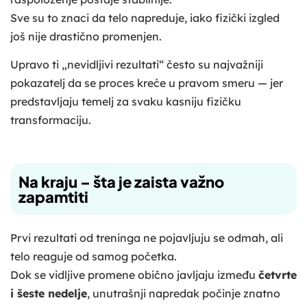
Sve su to znaci da telo napreduje, iako fizički izgled
još nije drastično promenjen.
Upravo ti „nevidljivi rezultati“ često su najvažniji
pokazatelj da se proces kreće u pravom smeru — jer
predstavljaju temelj za svaku kasniju fizičku
transformaciju.
Na kraju – šta je zaista važno
zapamtiti
Prvi rezultati od treninga ne pojavljuju se odmah, ali
telo reaguje od samog početka.
Dok se vidljive promene obično javljaju između
četvrte
i šeste nedelje
, unutrašnji napredak počinje znatno