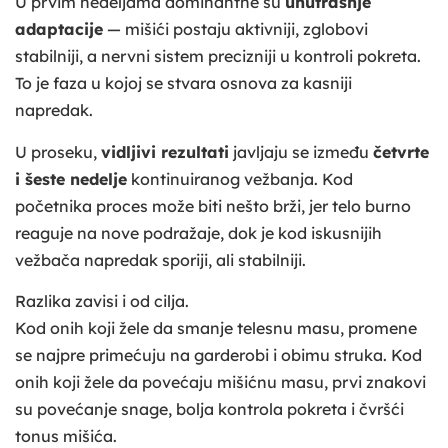
U prvim nedeljama dominantne su
unutrašnje
adaptacije
— mišići postaju aktivniji, zglobovi
stabilniji, a nervni sistem precizniji u kontroli pokreta.
To je faza u kojoj se stvara osnova za kasniji
napredak.
U proseku,
vidljivi rezultati
javljaju se između
četvrte
i šeste nedelje
kontinuiranog vežbanja. Kod
početnika proces može biti nešto brži, jer telo burno
reaguje na nove podražaje, dok je kod iskusnijih
vežbača napredak sporiji, ali stabilniji.
Razlika zavisi i od cilja.
Kod onih koji žele da smanje telesnu masu, promene
se najpre primećuju na garderobi i obimu struka. Kod
onih koji žele da povećaju mišićnu masu, prvi znakovi
su povećanje snage, bolja kontrola pokreta i čvršći
tonus mišića.