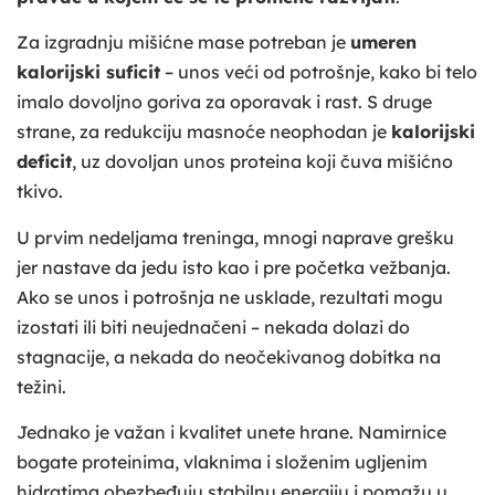
Za izgradnju mišićne mase potreban je
umeren
kalorijski suficit
– unos veći od potrošnje, kako bi telo
imalo dovoljno goriva za oporavak i rast. S druge
strane, za redukciju masnoće neophodan je
kalorijski
deficit
, uz dovoljan unos proteina koji čuva mišićno
tkivo.
U prvim nedeljama treninga, mnogi naprave grešku
jer nastave da jedu isto kao i pre početka vežbanja.
Ako se unos i potrošnja ne usklade, rezultati mogu
izostati ili biti neujednačeni – nekada dolazi do
stagnacije, a nekada do neočekivanog dobitka na
težini.
Jednako je važan i kvalitet unete hrane. Namirnice
bogate proteinima, vlaknima i složenim ugljenim
hidratima obezbeđuju stabilnu energiju i pomažu u