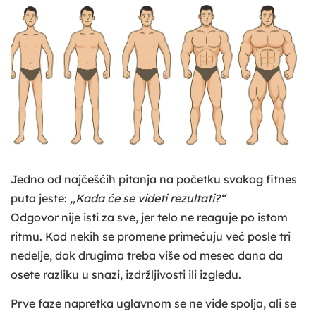
Jedno od najčešćih pitanja na početku svakog fitnes
puta jeste:
„Kada će se videti rezultati?“
Odgovor nije isti za sve, jer telo ne reaguje po istom
ritmu. Kod nekih se promene primećuju već posle tri
nedelje, dok drugima treba više od mesec dana da
osete razliku u snazi, izdržljivosti ili izgledu.
Prve faze napretka uglavnom se ne vide spolja, ali se