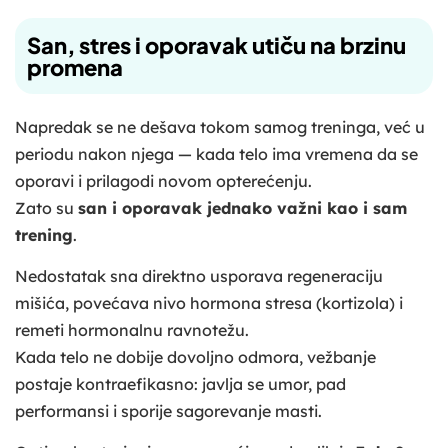
San, stres i oporavak utiču na brzinu
promena
Napredak se ne dešava tokom samog treninga, već u
periodu nakon njega — kada telo ima vremena da se
oporavi i prilagodi novom opterećenju.
Zato su
san i oporavak jednako važni kao i sam
trening
.
Nedostatak sna direktno usporava regeneraciju
mišića, povećava nivo hormona stresa (kortizola) i
remeti hormonalnu ravnotežu.
Kada telo ne dobije dovoljno odmora, vežbanje
postaje kontraefikasno: javlja se umor, pad
performansi i sporije sagorevanje masti.