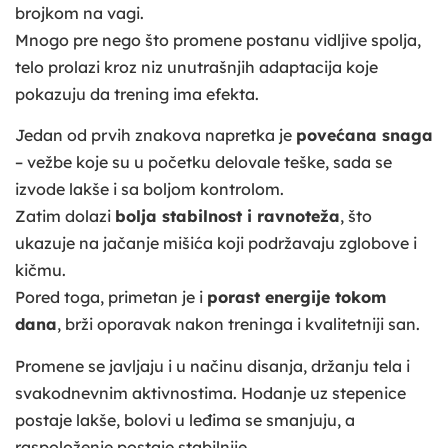
brojkom na vagi.
Mnogo pre nego što promene postanu vidljive spolja,
telo prolazi kroz niz unutrašnjih adaptacija koje
pokazuju da trening ima efekta.
Jedan od prvih znakova napretka je
povećana snaga
– vežbe koje su u početku delovale teške, sada se
izvode lakše i sa boljom kontrolom.
Zatim dolazi
bolja stabilnost i ravnoteža
, što
ukazuje na jačanje mišića koji podržavaju zglobove i
kičmu.
Pored toga, primetan je i
porast energije tokom
dana
, brži oporavak nakon treninga i kvalitetniji san.
Promene se javljaju i u načinu disanja, držanju tela i
svakodnevnim aktivnostima. Hodanje uz stepenice
postaje lakše, bolovi u leđima se smanjuju, a
raspoloženje postaje stabilnije.