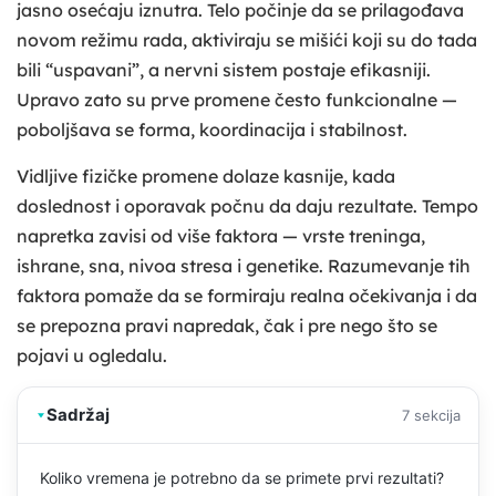
jasno osećaju iznutra. Telo počinje da se prilagođava
novom režimu rada, aktiviraju se mišići koji su do tada
bili “uspavani”, a nervni sistem postaje efikasniji.
Upravo zato su prve promene često funkcionalne —
poboljšava se forma, koordinacija i stabilnost.
Vidljive fizičke promene dolaze kasnije, kada
doslednost i oporavak počnu da daju rezultate. Tempo
napretka zavisi od više faktora — vrste treninga,
ishrane, sna, nivoa stresa i genetike. Razumevanje tih
faktora pomaže da se formiraju realna očekivanja i da
se prepozna pravi napredak, čak i pre nego što se
pojavi u ogledalu.
Sadržaj
7 sekcija
Koliko vremena je potrebno da se primete prvi rezultati?