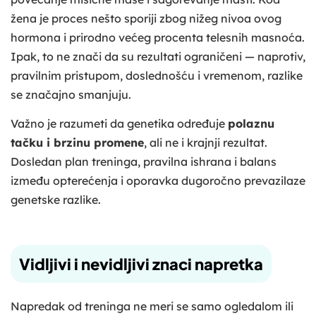
žena je proces nešto sporiji zbog nižeg nivoa ovog
hormona i prirodno većeg procenta telesnih masnoća.
Ipak, to ne znači da su rezultati ograničeni — naprotiv,
pravilnim pristupom, doslednošću i vremenom, razlike
se značajno smanjuju.
Važno je razumeti da genetika određuje
polaznu
tačku i brzinu promene
, ali ne i krajnji rezultat.
Dosledan plan treninga, pravilna ishrana i balans
između opterećenja i oporavka dugoročno prevazilaze
genetske razlike.
Vidljivi i nevidljivi znaci napretka
Napredak od treninga ne meri se samo ogledalom ili