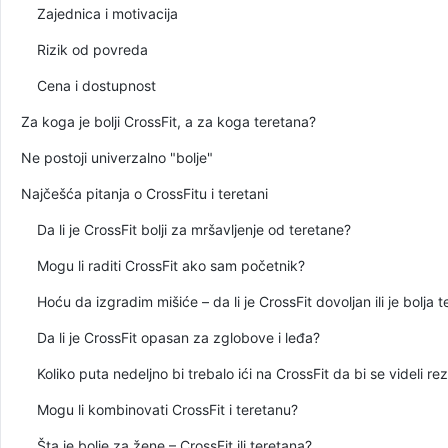
Zajednica i motivacija
Rizik od povreda
Cena i dostupnost
Za koga je bolji CrossFit, a za koga teretana?
Ne postoji univerzalno "bolje"
Najčešća pitanja o CrossFitu i teretani
Da li je CrossFit bolji za mršavljenje od teretane?
Mogu li raditi CrossFit ako sam početnik?
Hoću da izgradim mišiće – da li je CrossFit dovoljan ili je bolja 
Da li je CrossFit opasan za zglobove i leđa?
Koliko puta nedeljno bi trebalo ići na CrossFit da bi se videli rez
Mogu li kombinovati CrossFit i teretanu?
Šta je bolje za žene – CrossFit ili teretana?