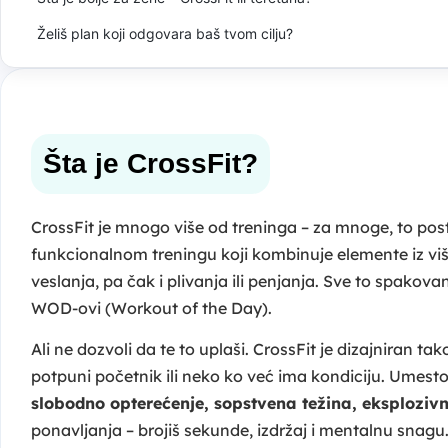
Želiš plan koji odgovara baš tvom cilju?
Šta je CrossFit?
CrossFit je mnogo više od treninga – za mnoge, to posta
funkcionalnom treningu koji kombinuje elemente iz više
veslanja, pa čak i plivanja ili penjanja. Sve to spakova
WOD-ovi (Workout of the Day).
Ali ne dozvoli da te to uplaši. CrossFit je dizajniran ta
potpuni početnik ili neko ko već ima kondiciju. Umesto 
slobodno opterećenje, sopstvena težina, eksploziv
ponavljanja – brojiš sekunde, izdržaj i mentalnu snagu