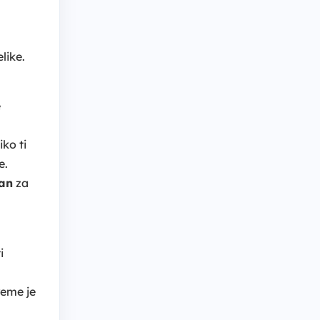
like.
e
ko ti
e.
an
za
i
vreme je