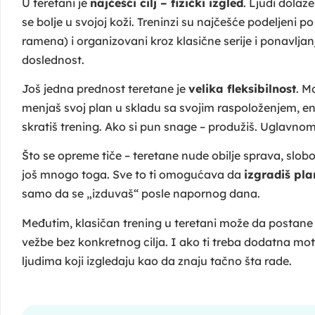
U teretani je
najčešći cilj – fizički izgled
. Ljudi dolaz
se bolje u svojoj koži. Treninzi su najčešće podeljeni po
ramena) i organizovani kroz klasične serije i ponavljanja
doslednost.
Još jedna prednost teretane je
velika fleksibilnost
. M
menjaš svoj plan u skladu sa svojim raspoloženjem, e
skratiš trening. Ako si pun snage – produžiš. Uglavnom 
Što se opreme tiče – teretane nude obilje sprava, slobodn
još mnogo toga. Sve to ti omogućava da
izgradiš pla
samo da se „izduvaš“ posle napornog dana.
Međutim, klasičan trening u teretani može da postan
vežbe bez konkretnog cilja. I ako ti treba dodatna mo
ljudima koji izgledaju kao da znaju tačno šta rade.