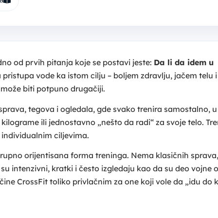
no od prvih pitanja koje se postavi jeste:
Da li da idem u
pristupa vode ka istom cilju – boljem zdravlju, jačem telu 
 može biti potpuno drugačiji.
 sprava, tegova i ogledala, gde svako trenira samostalno, 
i kilograme ili jednostavno „nešto da radi“ za svoje telo. Tre
u individualnim ciljevima.
grupno orijentisana forma treninga. Nema klasičnih sprav
su intenzivni, kratki i često izgledaju kao da su deo vojne 
čine CrossFit toliko privlačnim za one koji vole da „idu do k