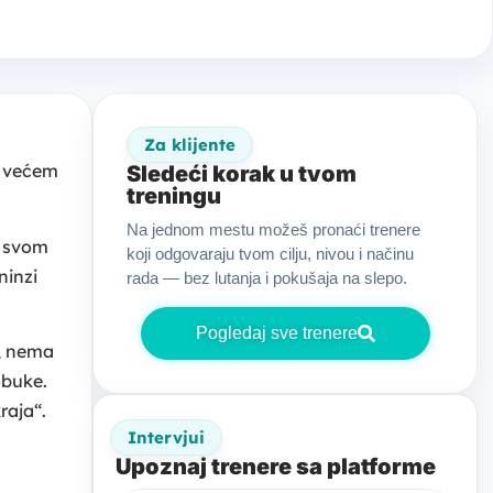
Za klijente
i većem
Sledeći korak u tvom
treningu
Na jednom mestu možeš pronaći trenere
u svom
koji odgovaraju tvom cilju, nivou i načinu
ninzi
rada — bez lutanja i pokušaja na slepo.
Pogledaj sve trenere
a, nema
obuke.
raja“.
Intervjui
Upoznaj trenere sa platforme