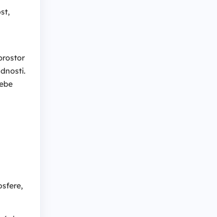
st,
 prostor
dnosti.
tebe
osfere,