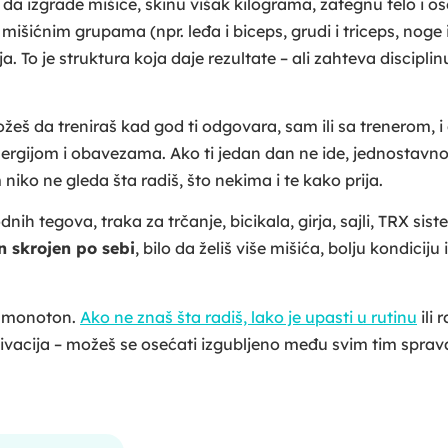
e da izgrade mišiće, skinu višak kilograma, zategnu telo i o
 mišićnim grupama (npr. leđa i biceps, grudi i triceps, noge 
. To je struktura koja daje rezultate – ali zahteva disciplinu
ožeš da treniraš kad god ti odgovara, sam ili sa trenerom, i
nergijom i obavezama. Ako ti jedan dan ne ide, jednostavn
niko ne gleda šta radiš, što nekima i te kako prija.
ih tegova, traka za trčanje, bicikala, girja, sajli, TRX sist
n skrojen po sebi
, bilo da želiš više mišića, bolju kondiciju i
e monoton.
Ako ne znaš šta radiš, lako je upasti u rutinu
ili r
tivacija – možeš se osećati izgubljeno među svim tim spra