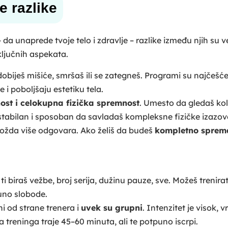
e razlike
 – da unaprede tvoje telo i zdravlje – razlike između njih su ve
ključnih aspekata.
obiješ mišiće, smršaš ili se zategneš. Programi su najčešć
 i poboljšaju estetiku tela.
ost i celokupna fizička spremnost
. Umesto da gledaš koli
, stabilan i sposoban da savladaš kompleksne fizičke izazov
i možda više odgovara. Ako želiš da budeš
kompletno sprem
 ti biraš vežbe, broj serija, dužinu pauze, sve. Možeš trenirat
puno slobode.
i od strane trenera i
uvek su grupni
. Intenzitet je visok, 
 treninga traje 45–60 minuta, ali te potpuno iscrpi.