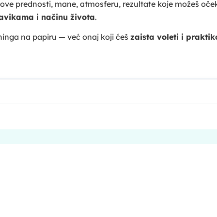
ove prednosti, mane, atmosferu, rezultate koje možeš očeki
 navikama i načinu života
.
ninga na papiru — već onaj koji ćeš
zaista voleti i praktik