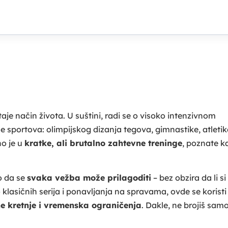
je način života. U suštini, radi se o visoko intenzivnom
 sportova: olimpijskog dizanja tegova, gimnastike, atletik
no je u
kratke, ali brutalno zahtevne treninge
, poznate k
ko da se
svaka vežba može prilagoditi
– bez obzira da li si
klasičnih serija i ponavljanja na spravama, ovde se koristi
ne kretnje i vremenska ograničenja
. Dakle, ne brojiš sam
.