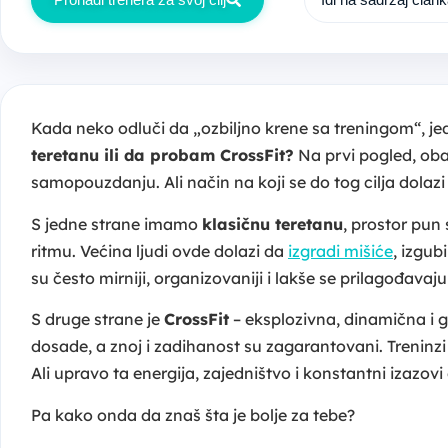
Kada neko odluči da „ozbiljno krene sa treningom“, jed
teretanu ili da probam CrossFit?
Na prvi pogled, oba 
samopouzdanju. Ali način na koji se do tog cilja dolazi
S jedne strane imamo
klasičnu teretanu
, prostor pun
ritmu. Većina ljudi ovde dolazi da
izgradi mišiće
, izgub
su često mirniji, organizovaniji i lakše se prilagođavaj
S druge strane je
CrossFit
– eksplozivna, dinamična i 
dosade, a znoj i zadihanost su zagarantovani. Treninzi 
Ali upravo ta energija, zajedništvo i konstantni izazovi 
Pa kako onda da znaš šta je bolje za tebe?