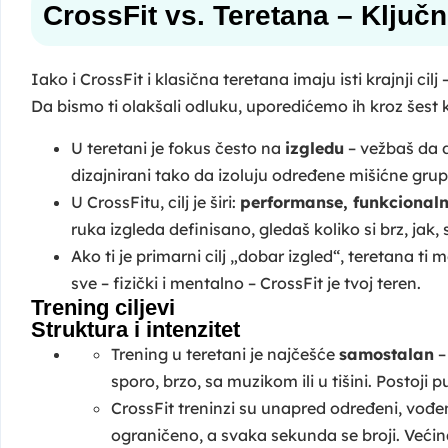
CrossFit vs. Teretana – Ključn
Iako i CrossFit i klasična teretana imaju isti krajnji cilj
Da bismo ti olakšali odluku, uporedićemo ih kroz šest 
U teretani je fokus često na
izgledu
– vežbaš da d
dizajnirani tako da izoluju određene mišićne grupe
U CrossFitu, cilj je širi:
performanse, funkcionaln
ruka izgleda definisano, gledaš koliko si brz, jak
Ako ti je primarni cilj „dobar izgled“, teretana t
sve – fizički i mentalno – CrossFit je tvoj teren.
Trening ciljevi
Struktura i intenzitet
Trening u teretani je najčešće
samostalan
–
sporo, brzo, sa muzikom ili u tišini. Postoji 
CrossFit treninzi su unapred određeni, vođen
ograničeno, a svaka sekunda se broji. Većina