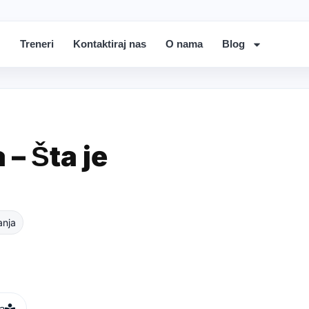
Treneri
Kontaktiraj nas
O nama
Blog
 – Šta je
anja
i 6 treninga ima smisla, ovaj vodič
ju, nivou i oporavku.
ka