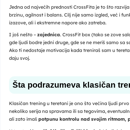
Jedna od najvećih prednosti CrossFita je to što razvij
brzinu, agilnost i balans. Cilj nije samo izgled, već i
izazove, ali i ekstremne napore ako zatreba.
I još nešto –
zajednica
. CrossFit box (tako se zove sala
gde ljudi bodre jedni druge, gde se ne meriš samo sa s
Ako ti nedostaje motivacija kada treniraš sam u tereta
daju svoj.
Šta podrazumeva klasičan tren
Klasičan trening u teretani je ono što većina ljudi prv
nekoliko serija na spravama ili sa tegovima, eventualn
ali zato imaš
potpunu kontrolu nad svojim ritmom, 