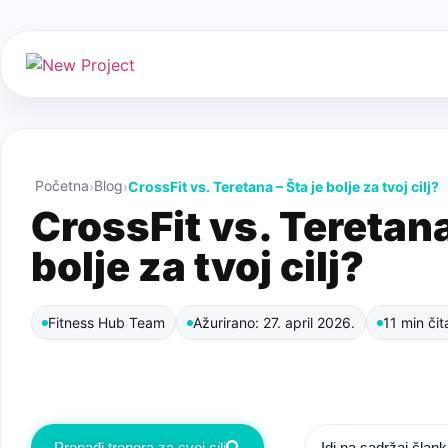
Početna
Blog
CrossFit vs. Teretana – Šta je bolje za tvoj cilj?
CrossFit vs. Teretana
bolje za tvoj cilj?
Fitness Hub Team
Ažurirano: 27. april 2026.
11 min čit
Ako nisi siguran/na da li je 2 puta nedeljno premalo, ili da l
će ti pomoći da pronađeš frekvenciju koja odgovara tvom cil
Pronađi trenera za svoj cilj
Idi na sadržaj član