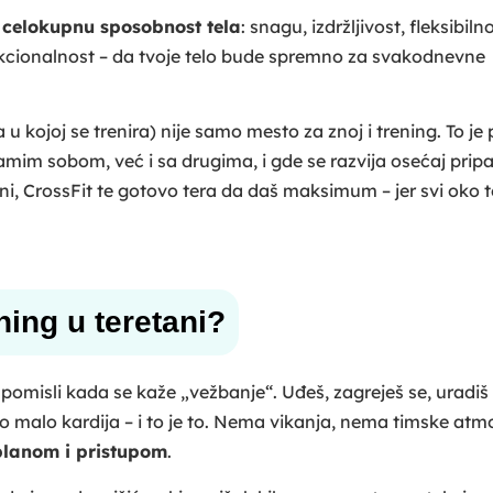
a
celokupnu sposobnost tela
: snagu, izdržljivost, fleksibilno
 funkcionalnost – da tvoje telo bude spremno za svakodnevne
 u kojoj se trenira) nije samo mesto za znoj i trening. To je
amim sobom, već i sa drugima, i gde se razvija osećaj pripa
ni, CrossFit te gotovo tera da daš maksimum – jer svi oko 
ing u teretani?
o pomisli kada se kaže „vežbanje“. Uđeš, zagreješ se, uradiš
o malo kardija – i to je to. Nema vikanja, nema timske atm
planom i pristupom
.