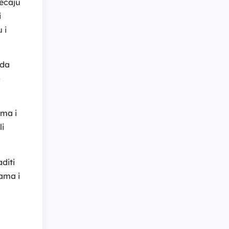
sećaju
i
 i
 da
o
ema i
li
aditi
vama i