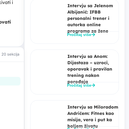
vati i
Intervju sa Jelenom
Albijanić: IFBB
personalni trener i
ovati
autorka online
programa za žene
Pročitaj više
20 sekcija
Intervju sa Anom:
Dijastaza – uzroci,
oporavak i pravilan
trening nakon
porođaja
Pročitaj više
Intervju sa Miloradom
Andrićem: Fitnes kao
misija, vera i put ka
boljem životu