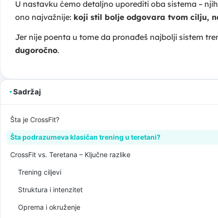
U nastavku ćemo detaljno uporediti oba sistema – njih
ono najvažnije:
koji stil bolje odgovara tvom cilju,
Jer nije poenta u tome da pronađeš najbolji sistem tre
dugoročno
.
Sadržaj
Šta je CrossFit?
Šta podrazumeva klasičan trening u teretani?
CrossFit vs. Teretana – Ključne razlike
Trening ciljevi
Struktura i intenzitet
Oprema i okruženje