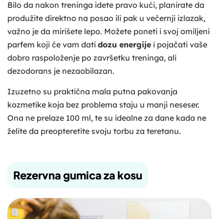
Bilo da nakon treninga idete pravo kući, planirate da
produžite direktno na posao ili pak u večernji izlazak,
važno je da mirišete lepo. Možete poneti i svoj omiljeni
parfem koji će vam dati
dozu energije
i pojačati vaše
dobro raspoloženje po završetku treninga, ali
dezodorans je nezaobilazan.
Izuzetno su praktična mala putna pakovanja
kozmetike koja bez problema staju u manji neseser.
Ona ne prelaze 100 ml, te su idealne za dane kada ne
želite da preopteretite svoju torbu za teretanu.
Rezervna gumica za kosu