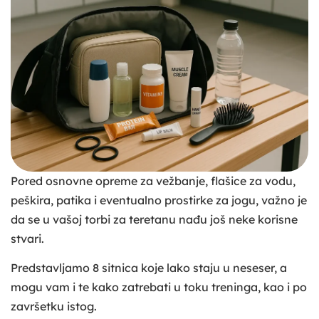
Pored osnovne opreme za vežbanje, flašice za vodu,
peškira, patika i eventualno prostirke za jogu, važno je
da se u vašoj torbi za teretanu nađu još neke korisne
stvari.
Predstavljamo 8 sitnica koje lako staju u neseser, a
mogu vam i te kako zatrebati u toku treninga, kao i po
završetku istog.