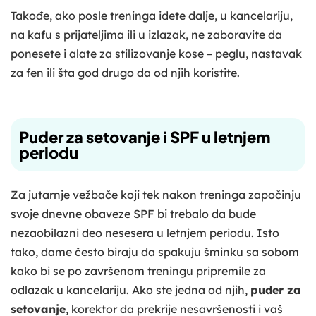
Takođe, ako posle treninga idete dalje, u kancelariju,
na kafu s prijateljima ili u izlazak, ne zaboravite da
ponesete i alate za stilizovanje kose – peglu, nastavak
za fen ili šta god drugo da od njih koristite.
Puder za setovanje i SPF u letnjem
periodu
Za jutarnje vežbače koji tek nakon treninga započinju
svoje dnevne obaveze SPF bi trebalo da bude
nezaobilazni deo nesesera u letnjem periodu. Isto
tako, dame često biraju da spakuju šminku sa sobom
kako bi se po završenom treningu pripremile za
odlazak u kancelariju. Ako ste jedna od njih,
puder za
setovanje
, korektor da prekrije nesavršenosti i vaš