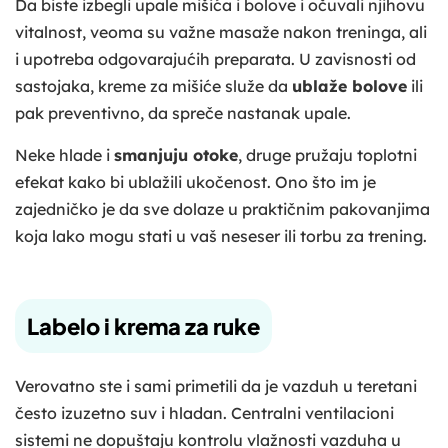
Da biste izbegli upale mišića i bolove i očuvali njihovu
vitalnost, veoma su važne masaže nakon treninga, ali
i upotreba odgovarajućih preparata. U zavisnosti od
sastojaka, kreme za mišiće služe da
ublaže bolove
ili
pak preventivno, da spreče nastanak upale.
Neke hlade i
smanjuju otoke
, druge pružaju toplotni
efekat kako bi ublažili ukočenost. Ono što im je
zajedničko je da sve dolaze u praktičnim pakovanjima
koja lako mogu stati u vaš neseser ili torbu za trening.
Labelo i krema za ruke
Verovatno ste i sami primetili da je vazduh u teretani
često izuzetno suv i hladan. Centralni ventilacioni
sistemi ne dopuštaju kontrolu vlažnosti vazduha u