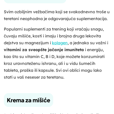
Svim ozbiljnim vežbačima koji se svakodnevno troše u
teretani neophodna je odgovarajuća suplementacija.
Popularni suplementi za trening koji vraćaju snagu,
čuvaju mišiće, kosti i imaju i brojna druga lekovita
dejstva su magnezijum i
kolagen
, a jednako su važni i
vitamini za sveopšte jačanje imuniteta
i energiju,
kao što su vitamin C, B i D, koje možete konzumirati
kroz uravnoteženu ishranu, ali i u vidu šumećih
tableta, praška ili kapsule. Svi ovi oblici mogu lako
stati u vaš neseser za teretanu.
Krema za mišiće