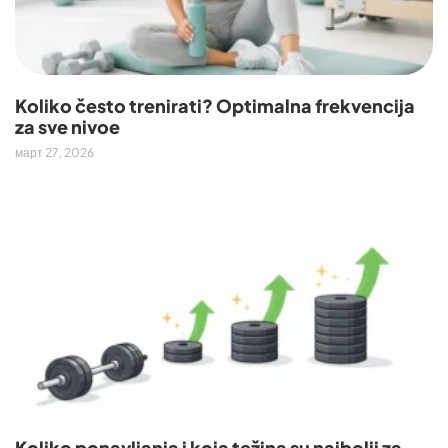
Koliko često trenirati? Optimalna frekvencija
za sve nivoe
март 27, 2026
Koliko ponavljanja i koja težina su najbolji za