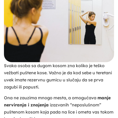
Svaka osoba sa dugom kosom zna koliko je teško
vežbati puštene kose. Važno je da kod sebe u teretani
uvek imate rezervnu gumicu u slučaju da se prva
zagubi ili popusti.
Ona ne zauzima mnogo mesta, a omogućava
manje
nerviranja i znojenja
izazvanih “neposlušnom”
puštenom kosom koja pada na lice i ometa vas tokom