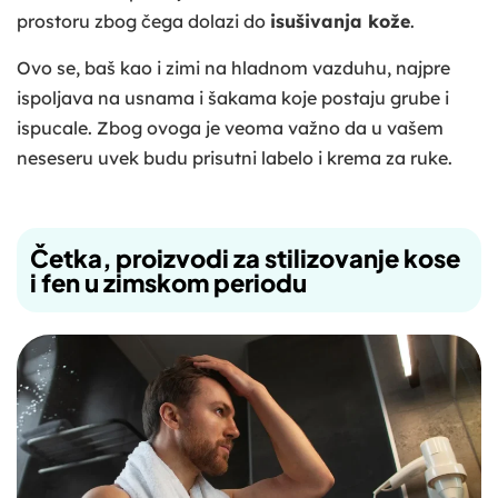
prostoru zbog čega dolazi do
isušivanja kože
.
Ovo se, baš kao i zimi na hladnom vazduhu, najpre
ispoljava na usnama i šakama koje postaju grube i
ispucale. Zbog ovoga je veoma važno da u vašem
neseseru uvek budu prisutni labelo i krema za ruke.
Četka, proizvodi za stilizovanje kose
i fen u zimskom periodu