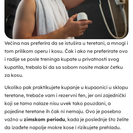
Većina nas preferira da se istušira u teretani, a mnogi i
tom prilikom operu i kosu. Čak i ako ne preferirate ovo
i radije se posle treninga kupate u privatnosti svog
kupatila, trebalo bi da sa sobom nosite makar četku
za kosu.
Ukoliko pak praktikujete kupanje u kupaonici u sklopu
teretane, trebaće vam i rezervni fen, jer oni zajednički
koji se tamo nalaze nisu uvek tako pouzdani, a
pojedine teretane ih čak ni nemaju. Ovo je posebno
važno u
zimskom periodu
, kada je poslednje što želite
da izađete napolje mokre kose i rizikujete prehladu.