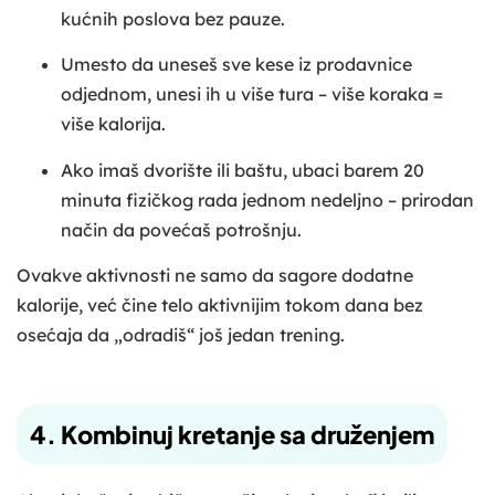
kućnih poslova bez pauze.
Umesto da uneseš sve kese iz prodavnice
odjednom, unesi ih u više tura – više koraka =
više kalorija.
Ako imaš dvorište ili baštu, ubaci barem 20
minuta fizičkog rada jednom nedeljno – prirodan
način da povećaš potrošnju.
Ovakve aktivnosti ne samo da sagore dodatne
kalorije, već čine telo aktivnijim tokom dana bez
osećaja da „odradiš“ još jedan trening.
4. Kombinuj kretanje sa druženjem