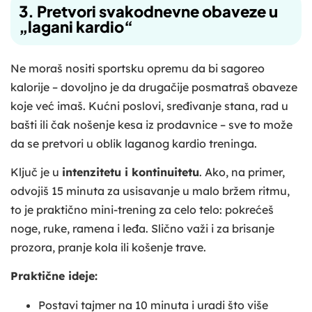
3. Pretvori svakodnevne obaveze u
„lagani kardio“
Ne moraš nositi sportsku opremu da bi sagoreo
kalorije – dovoljno je da drugačije posmatraš obaveze
koje već imaš. Kućni poslovi, sređivanje stana, rad u
bašti ili čak nošenje kesa iz prodavnice – sve to može
da se pretvori u oblik laganog kardio treninga.
Ključ je u
intenzitetu i kontinuitetu
. Ako, na primer,
odvojiš 15 minuta za usisavanje u malo bržem ritmu,
to je praktično mini-trening za celo telo: pokrećeš
noge, ruke, ramena i leđa. Slično važi i za brisanje
prozora, pranje kola ili košenje trave.
Praktične ideje:
Postavi tajmer na 10 minuta i uradi što više