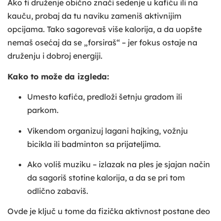
Ako ti druženje obično znači sedenje u kafiću ili na
kauču, probaj da tu naviku zameniš aktivnijim
opcijama. Tako sagorevaš više kalorija, a da uopšte
nemaš osećaj da se „forsiraš“ – jer fokus ostaje na
druženju i dobroj energiji.
Kako to može da izgleda:
Umesto kafića, predloži šetnju gradom ili
parkom.
Vikendom organizuj lagani hajking, vožnju
bicikla ili badminton sa prijateljima.
Ako voliš muziku – izlazak na ples je sjajan način
da sagoriš stotine kalorija, a da se pri tom
odlično zabaviš.
Ovde je ključ u tome da fizička aktivnost postane deo