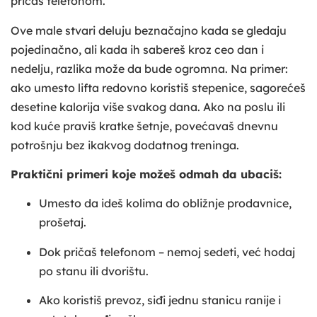
pričaš telefonom.
Ove male stvari deluju beznačajno kada se gledaju
pojedinačno, ali kada ih sabereš kroz ceo dan i
nedelju, razlika može da bude ogromna. Na primer:
ako umesto lifta redovno koristiš stepenice, sagorećeš
desetine kalorija više svakog dana. Ako na poslu ili
kod kuće praviš kratke šetnje, povećavaš dnevnu
potrošnju bez ikakvog dodatnog treninga.
Praktični primeri koje možeš odmah da ubaciš:
Umesto da ideš kolima do obližnje prodavnice,
prošetaj.
Dok pričaš telefonom – nemoj sedeti, već hodaj
po stanu ili dvorištu.
Ako koristiš prevoz, siđi jednu stanicu ranije i