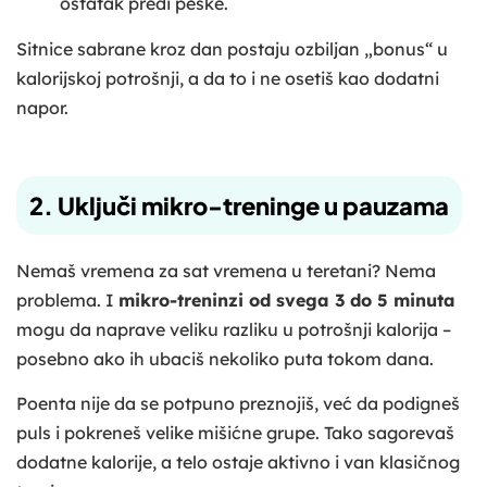
ostatak pređi peške.
Sitnice sabrane kroz dan postaju ozbiljan „bonus“ u
kalorijskoj potrošnji, a da to i ne osetiš kao dodatni
napor.
2. Uključi mikro-treninge u pauzama
Nemaš vremena za sat vremena u teretani? Nema
problema. I
mikro-treninzi od svega 3 do 5 minuta
mogu da naprave veliku razliku u potrošnji kalorija –
posebno ako ih ubaciš nekoliko puta tokom dana.
Poenta nije da se potpuno preznojiš, već da podigneš
puls i pokreneš velike mišićne grupe. Tako sagorevaš
dodatne kalorije, a telo ostaje aktivno i van klasičnog