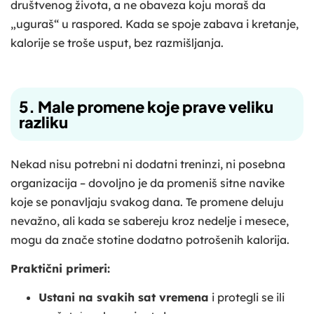
društvenog života, a ne obaveza koju moraš da
„uguraš“ u raspored. Kada se spoje zabava i kretanje,
kalorije se troše usput, bez razmišljanja.
5. Male promene koje prave veliku
razliku
Nekad nisu potrebni ni dodatni treninzi, ni posebna
organizacija – dovoljno je da promeniš sitne navike
koje se ponavljaju svakog dana. Te promene deluju
nevažno, ali kada se sabereju kroz nedelje i mesece,
mogu da znače stotine dodatno potrošenih kalorija.
Praktični primeri:
Ustani na svakih sat vremena
i protegli se ili