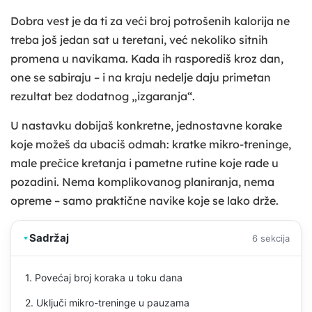
Dobra vest je da ti za veći broj potrošenih kalorija ne
treba još jedan sat u teretani, već nekoliko sitnih
promena u navikama. Kada ih rasporediš kroz dan,
one se sabiraju – i na kraju nedelje daju primetan
rezultat bez dodatnog „izgaranja“.
U nastavku dobijaš konkretne, jednostavne korake
koje možeš da ubaciš odmah: kratke mikro-treninge,
male prečice kretanja i pametne rutine koje rade u
pozadini. Nema komplikovanog planiranja, nema
opreme – samo praktične navike koje se lako drže.
Sadržaj
6 sekcija
1. Povećaj broj koraka u toku dana
2. Uključi mikro-treninge u pauzama