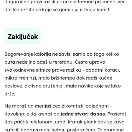
dugoročno pravi razliku – ne ekstremne promene, već
dosledne sitnice koje se gomilaju u tvoju korist.
Zaključak
Sagorevanje kalorija ne zavisi samo od toga koliko
puta nedeljno odeš u teretanu. Često upravo
svakodnevne sitnice prave razliku – dodatni koraci,
mikro-treninzi, malo brži tempo dok radiš kućne
poslove, aktivno druženje i male navike koje se lako
drže.
Ne moraš da menjaš ceo životni stil odjednom –
dovoljno je da kreneš od
jedne stvari danas
. Prošetaj
dok pričaš telefonom, uradi kratak plank dok se kuva
kafa ili napravi malu šetnju posle večere. Te promene