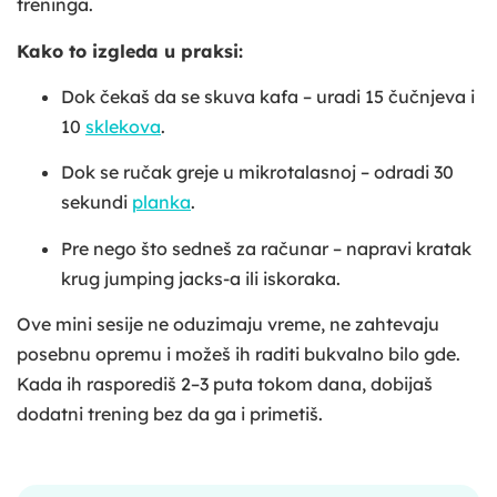
treninga.
Kako to izgleda u praksi:
Dok čekaš da se skuva kafa – uradi 15 čučnjeva i
10
sklekova
.
Dok se ručak greje u mikrotalasnoj – odradi 30
sekundi
planka
.
Pre nego što sedneš za računar – napravi kratak
krug jumping jacks-a ili iskoraka.
Ove mini sesije ne oduzimaju vreme, ne zahtevaju
posebnu opremu i možeš ih raditi bukvalno bilo gde.
Kada ih rasporediš 2–3 puta tokom dana, dobijaš
dodatni trening bez da ga i primetiš.