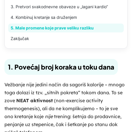
3. Pretvori svakodnevne obaveze u „lagani kardio“
4. Kombinuj kretanje sa druženjem
5. Male promene koje prave veliku razliku
Zaključak
1. Povećaj broj koraka u toku dana
Vežbanje nije jedini način da sagoriš kalorije – mnogo
toga dolazi iz tzv. „sitnih pokreta“ tokom dana. To se
zove
NEAT aktivnost
(non-exercise activity
thermogenesis), ali da ne komplikujemo – to je sve
ono kretanje koje
nije
trening: šetnja do prodavnice,
penjanje uz stepenice, čak i šetkanje po stanu dok