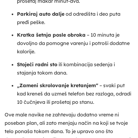
prošetaј makar minut-dva.
Parkiraj auto dalje
od odredišta i deo puta
pređi peške.
Kratka šetnja posle obroka
– 10 minuta je
dovoljno da pomogne varenju i potroši dodatne
kalorije.
Stojeći radni sto
ili kombinacija sedenja i
stajanja tokom dana.
„Zameni skrolovanje kretanjem“
– svaki put
kad kreneš da uzmeš telefon bez razloga, odradi
10 čučnjeva ili prošetaј po stanu.
Ove male navike ne zahtevaju dodatno vreme ni
poseban plan, ali zato menjaju način na koji se tvoje
telo ponaša tokom dana. To je upravo ono što