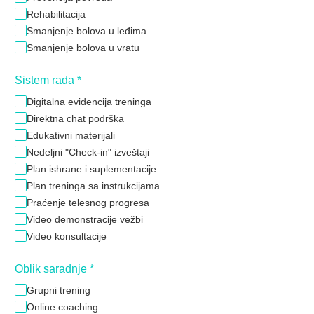
Rehabilitacija
Smanjenje bolova u leđima
Smanjenje bolova u vratu
Sistem rada
*
Digitalna evidencija treninga
Direktna chat podrška
Edukativni materijali
Nedeljni "Check-in" izveštaji
Plan ishrane i suplementacije
Plan treninga sa instrukcijama
Praćenje telesnog progresa
Video demonstracije vežbi
Video konsultacije
Oblik saradnje
*
Grupni trening
Online coaching