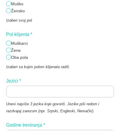
Muško
Žensko
Izaberi svoj pol.
Pol klijenta
*
Muškarci
Žene
Oba pola
Izaberi sa kojim polom klijenata radiš.
Jezici
*
Unesi najviše 3 jezika koje govoriš. Jezike piši redom i
razdvajaj zarezom (npr. Srpski, Engleski, Nemački).
Godine treniranja
*