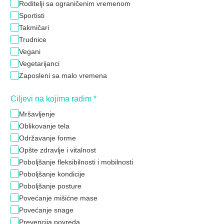
Roditelji sa ograničenim vremenom
Sportisti
Takmičari
Trudnice
Vegani
Vegetarijanci
Zaposleni sa malo vremena
Ciljevi na kojima radim
*
Mršavljenje
Oblikovanje tela
Održavanje forme
Opšte zdravlje i vitalnost
Poboljšanje fleksibilnosti i mobilnosti
Poboljšanje kondicije
Poboljšanje posture
Povećanje mišićne mase
Povećanje snage
Prevencija povreda