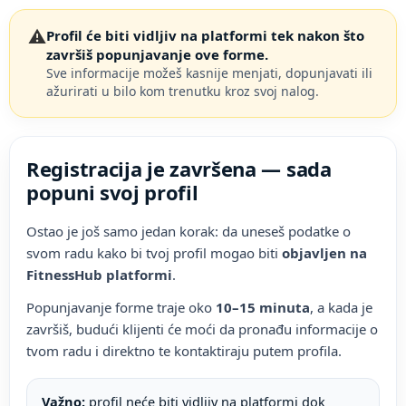
⚠️
Profil će biti vidljiv na platformi tek nakon što
završiš popunjavanje ove forme.
Sve informacije možeš kasnije menjati, dopunjavati ili
ažurirati u bilo kom trenutku kroz svoj nalog.
Registracija je završena — sada
popuni svoj profil
Ostao je još samo jedan korak: da uneseš podatke o
svom radu kako bi tvoj profil mogao biti
objavljen na
FitnessHub platformi
.
Popunjavanje forme traje oko
10–15 minuta
, a kada je
završiš, budući klijenti će moći da pronađu informacije o
tvom radu i direktno te kontaktiraju putem profila.
Važno:
profil neće biti vidljiv na platformi dok