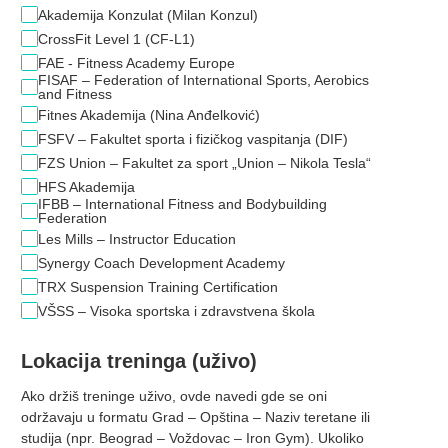
Akademija Konzulat (Milan Konzul)
CrossFit Level 1 (CF-L1)
FAE - Fitness Academy Europe
FISAF – Federation of International Sports, Aerobics
and Fitness
Fitnes Akademija (Nina Anđelković)
FSFV – Fakultet sporta i fizičkog vaspitanja (DIF)
FZS Union – Fakultet za sport „Union – Nikola Tesla“
HFS Akademija
IFBB – International Fitness and Bodybuilding
Federation
Les Mills – Instructor Education
Synergy Coach Development Academy
TRX Suspension Training Certification
VŠSS – Visoka sportska i zdravstvena škola
Lokacija treninga (uživo)
Ako držiš treninge uživo, ovde navedi gde se oni
održavaju u formatu Grad – Opština – Naziv teretane ili
studija (npr. Beograd – Voždovac – Iron Gym). Ukoliko